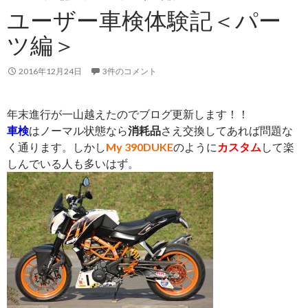
ユーザー車検体験記＜パー
ツ編＞
2016年12月24日
3件のコメント
年末進行が一山越えたのでブログ更新します！！
車検
はノーマル状態なら
消耗品
さえ交換してあれば問題な
く通ります。しかし
My 390DUKE
のように
カスタム
して楽
しんでいる人も多いはず。