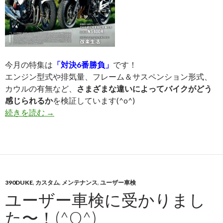
今月の特集は
「対決6番勝負」
です！
エンジン型式や排気量、フレーム＆サスペンション形式、
カウルの有無など、
さまざまな違いによってバイクがどう
感じられるか
を検証しています(^o^)
続きを読む
U4（アンダー400）最新号（NO61）発売中！
→
390DUKE
,
カスタム
,
メンテナンス
,
ユーザー車検
ユーザー車検に受かりまし
た〜！(^O^)