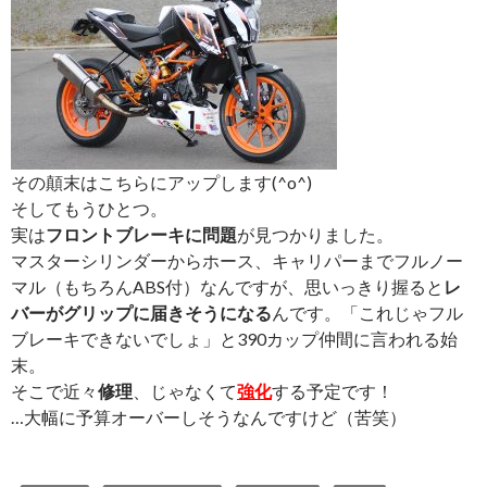
その顛末はこちらにアップします(^o^)
そしてもうひとつ。
実は
フロントブレーキに問題
が見つかりました。
マスターシリンダーからホース、キャリパーまでフルノー
マル（もちろんABS付）なんですが、思いっきり握ると
レ
バーがグリップに届きそうになる
んです。「これじゃフル
ブレーキできないでしょ」と390カップ仲間に言われる始
末。
そこで近々
修理
、じゃなくて
強化
する予定です！
…大幅に予算オーバーしそうなんですけど（苦笑）