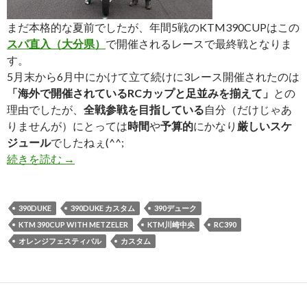
まだ本格的な夏前でしたが、年間5戦のKTM390CUPはこの
スパ直入（大分県）
で開催されるレースで最終戦となりま
す。
5月末から6月中にかけて立て続けに3レース開催されたのは
「海外で開催されているRCカップと足並みを揃えて」
との
理由でしたが、
全戦参戦を目指している
自分（だけじゃあ
りませんが）にとっては
時間
や
予算的
にかなり
厳しいスケ
ジュール
でしたねぇ(^^;
続きを読む
KTM390CUP最終戦 in スパ直入に参戦してきま
→
390DUKE
390DUKE カスタム
390デューク
KTM 390CUP WITH METZELER
KTM川崎中央
RC390
オレンジフェスティバル
カスタム