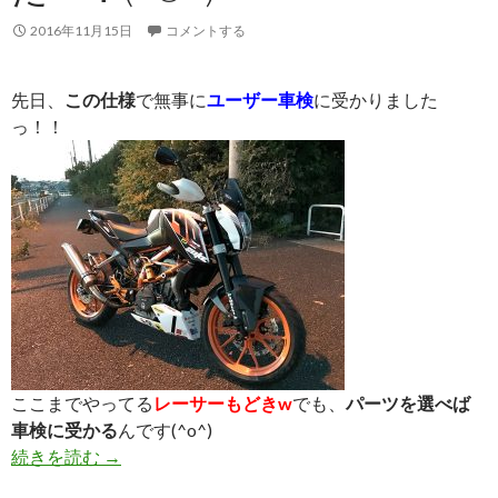
2016年11月15日
コメントする
先日、
この仕様
で無事に
ユーザー車検
に受かりました
っ！！
ここまでやってる
レーサーもどきw
でも、
パーツを選べば
車検に受かる
んです(^o^)
続きを読む
ユーザー車検に受かりました〜！(^o^)
→