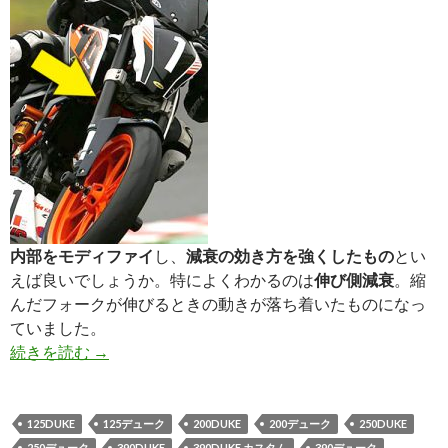
内部をモディファイ
し、
減衰の効き方を強くしたもの
とい
えば良いでしょうか。特によくわかるのは
伸び側減衰
。縮
んだフォークが伸びるときの動きが落ち着いたものになっ
ていました。
続きを読む
フロントフォーク・モディファイ
→
125DUKE
125デューク
200DUKE
200デューク
250DUKE
250デューク
390DUKE
390DUKE カスタム
390デューク