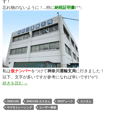
す！
忘れ物のないように！…特に
納税証明書
(^^;
私は
仮ナンバー
をつけて
神奈川運輸支局
に行きました！
以下、文字が多いですが参考になれば幸いです(^o^)
続きを読む
ユーザー車検体験記＜実践編・後＞
→
390DUKE
390DUKE カスタム
390デューク
カスタム
ヤマモトレーシング
ユーザー車検