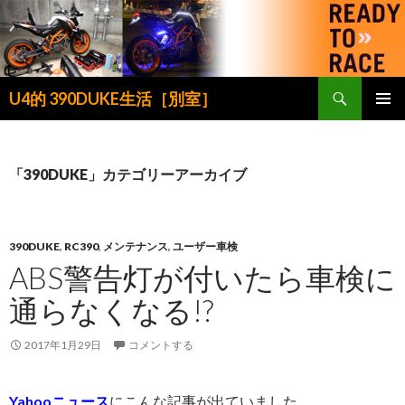
検
U4的 390DUKE生活［別室］
索
コ
メインメ
ン
ニュー
テ
ン
「390DUKE」カテゴリーアーカイブ
ツ
へ
ス
キ
390DUKE
,
RC390
,
メンテナンス
,
ユーザー車検
ッ
ABS警告灯が付いたら車検に
プ
通らなくなる!?
2017年1月29日
コメントする
Yahooニュース
にこんな記事が出ていました。