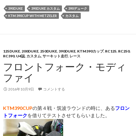
390DUKE
390DUKE カスタム
390デューク
KTM 390CUP WITH METZELER
カスタム
125DUKE
,
200DUKE
,
250DUKE
,
390DUKE
,
KTM390カップ
,
RC125
,
RC250
,
RC390
,
U4誌
,
カスタム
,
サーキット走行
,
レース
フロントフォーク・モディ
ファイ
2016年10月9日
コメントする
KTM390CUP
の第４戦・筑波ラウンドの時に、ある
フロン
トフォーク
を借りてテストさせてもらいました。