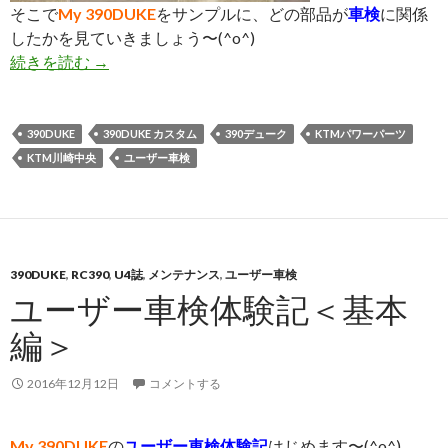
そこで
My 390DUKE
をサンプルに、どの部品が
車検
に関係
したかを見ていきましょう〜(^o^)
続きを読む
ユーザー車検体験記＜パーツ編＞
→
390DUKE
390DUKE カスタム
390デューク
KTMパワーパーツ
KTM川崎中央
ユーザー車検
390DUKE
,
RC390
,
U4誌
,
メンテナンス
,
ユーザー車検
ユーザー車検体験記＜基本
編＞
2016年12月12日
コメントする
My 390DUKE
の
ユーザー車検体験記
はじめます〜(^o^)