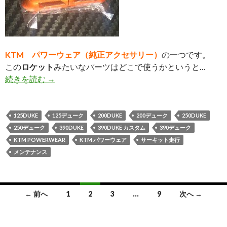
KTM パワーウェア（純正アクセサリー）
の一つです。
この
ロケット
みたいなパーツはどこで使うかというと…
続きを読む
意外と便利だったKTM純正アクセサリー
→
125DUKE
125デューク
200DUKE
200デューク
250DUKE
250デューク
390DUKE
390DUKE カスタム
390デューク
KTM POWERWEAR
KTM パワーウェア
サーキット走行
メンテナンス
← 前へ
1
2
3
…
9
次へ →
投