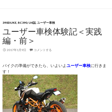
390DUKE
,
RC390
,
U4誌
,
ユーザー車検
ユーザー車検体験記＜実践
編・前＞
2017年1月9日
コメントする
バイクの準備ができたら、いよいよ
ユーザー車検
に行きま
す！