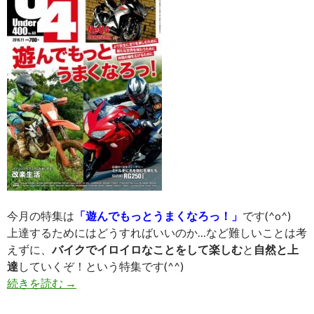
今月の特集は
「遊んでもっとうまくなろっ！」
です(^o^)
上達するためにはどうすればいいのか…など難しいことは考
えずに、
バイクでイロイロなことをして楽しむ
と
自然と上
達
していくぞ！という特集です(^^)
続きを読む
U4（アンダー400）最新号（NO60）発売中！
→