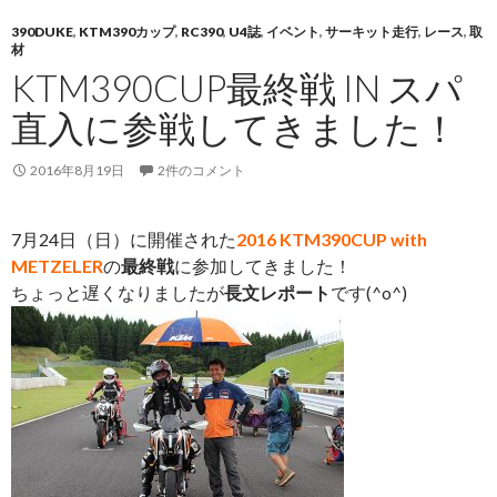
390DUKE
,
KTM390カップ
,
RC390
,
U4誌
,
イベント
,
サーキット走行
,
レース
,
取
材
KTM390CUP最終戦 IN スパ
直入に参戦してきました！
2016年8月19日
2件のコメント
7月24日（日）に開催された
2016 KTM390CUP with
METZELER
の
最終戦
に参加してきました！
ちょっと遅くなりましたが
長文レポート
です(^o^)