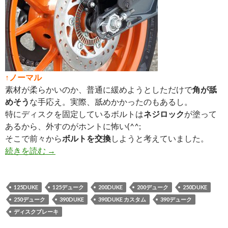
↑ノーマル
素材が柔らかいのか、普通に緩めようとしただけで
角が舐
めそう
な手応え。実際、舐めかかったのもあるし。
特にディスクを固定しているボルトは
ネジロック
が塗って
あるから、外すのがホントに怖い(^^;
そこで前々から
ボルトを交換
しようと考えていました。
続きを読む
リヤディスク固定ボルト交換！
→
125DUKE
125デューク
200DUKE
200デューク
250DUKE
250デューク
390DUKE
390DUKE カスタム
390デューク
ディスクブレーキ