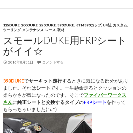
125DUKE
,
200DUKE
,
250DUKE
,
390DUKE
,
KTM390カップ
,
U4誌
,
カスタム
,
ツーリング
,
メンテナンス
,
レース
,
取材
スモールDUKE用FRPシート
がイイ☆
2016年8月31日
コメントする
390DUKE
で
サーキット走行
するときに気になる部分があり
ました。それは
シート
です。一生懸命走るとクッションの
柔らかさが気になったのです。そこで
ファイバーワークス
さん
に
純正シートと交換するタイプ
の
FRPシート
を作って
もらっちゃいました(^o^)