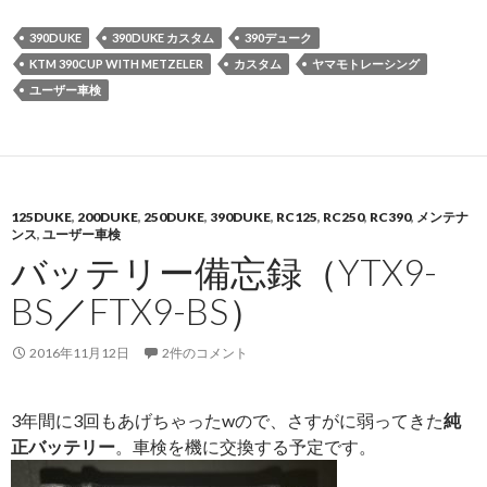
390DUKE
390DUKE カスタム
390デューク
KTM 390CUP WITH METZELER
カスタム
ヤマモトレーシング
ユーザー車検
125DUKE
,
200DUKE
,
250DUKE
,
390DUKE
,
RC125
,
RC250
,
RC390
,
メンテナ
ンス
,
ユーザー車検
バッテリー備忘録（YTX9-
BS／FTX9-BS）
2016年11月12日
2件のコメント
3年間に3回もあげちゃったwので、さすがに弱ってきた
純
正バッテリー
。車検を機に交換する予定です。