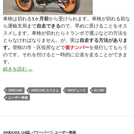
車検は切れる
1ヶ月前
から受けられます。車検が切れる前な
ら運輸支局まで
自走できる
ので、早めに受けることをオス
スメします。車検が切れたらトランポで運ぶなどの方法を
とらなければなりません。が、実は
自走する方法がありま
す。
管轄の市・区役所などで
仮ナンバー
を発行してもらう
のです。それを付けると一時的に公道を走ることができま
す。
続きを読む
ユーザー車検体験記＜実践編・前＞
→
390DUKE
390DUKE カスタム
390デューク
RC390
ユーザー車検
390DUKE
,
U4誌
,
パワーパーツ
,
ユーザー車検