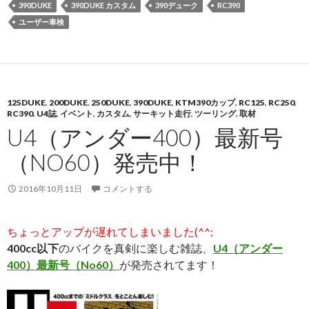
390DUKE
390DUKE カスタム
390デューク
RC390
ユーザー車検
125DUKE
,
200DUKE
,
250DUKE
,
390DUKE
,
KTM390カップ
,
RC125
,
RC250
,
RC390
,
U4誌
,
イベント
,
カスタム
,
サーキット走行
,
ツーリング
,
取材
U4（アンダー400）最新号
（NO60）発売中！
2016年10月11日
コメントする
ちょっとアップが遅れてしまいました(^^;
400cc以下
のバイクを真剣に楽しむ雑誌、
U4（アンダー
400）最新
号
（No60）
が発売されてます！