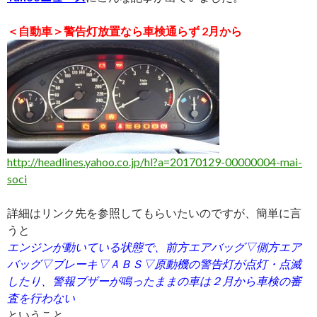
＜自動車＞警告灯放置なら車検通らず 2月から
http://headlines.yahoo.co.jp/hl?a=20170129-00000004-mai-
soci
詳細はリンク先を参照してもらいたいのですが、簡単に言
うと
エンジンが動いている状態で、前方エアバッグ▽側方エア
バッグ▽ブレーキ▽ＡＢＳ▽原動機の警告灯が点灯・点滅
したり、警報ブザーが鳴ったままの車は２月から車検の審
査を行わない
ということ。