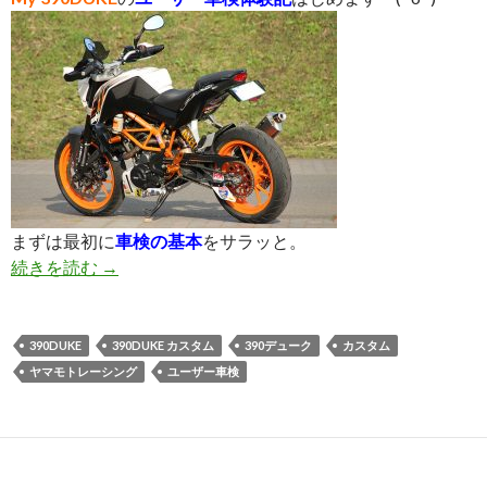
まずは最初に
車検の基本
をサラッと。
続きを読む
ユーザー車検体験記＜基本編＞
→
390DUKE
390DUKE カスタム
390デューク
カスタム
ヤマモトレーシング
ユーザー車検