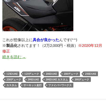
これが想像以上に
具合が良かった
んです(^^)
※
製品化
されてます！（2万2,000円・税抜）
※2020年12月
修正
続きを読む
スモールDUKE用FRPシートがイイ☆
→
125DUKE
125デューク
200DUKE
200デューク
250DUKE
250デューク
390DUKE
390DUKE カスタム
390デューク
カスタム
サーキット走行
ファイバーワークス