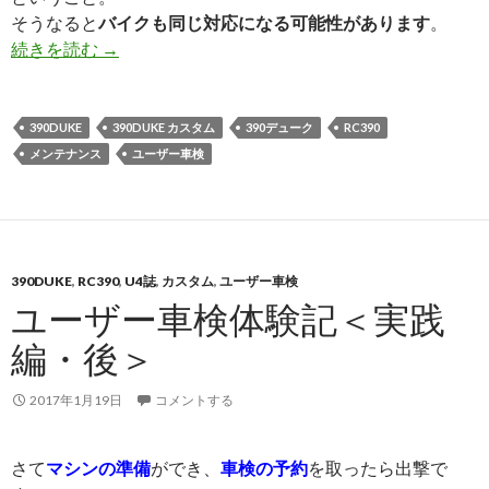
そうなると
バイクも同じ対応になる可能性があります
。
続きを読む
ABS警告灯が付いたら車検に通らなくなる!?
→
390DUKE
390DUKE カスタム
390デューク
RC390
メンテナンス
ユーザー車検
390DUKE
,
RC390
,
U4誌
,
カスタム
,
ユーザー車検
ユーザー車検体験記＜実践
編・後＞
2017年1月19日
コメントする
さて
マシンの準備
ができ、
車検の予約
を取ったら出撃で