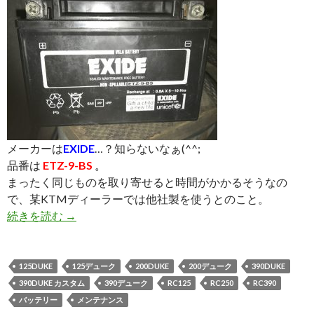
メーカーは
EXIDE
…？知らないなぁ(^^;
品番は
ETZ-9-BS
。
まったく同じものを取り寄せると時間がかかるそうなの
で、某KTMディーラーでは他社製を使うとのこと。
続きを読む
バッテリー備忘録（YTX9-BS／FTX9-BS）
→
125DUKE
125デューク
200DUKE
200デューク
390DUKE
390DUKE カスタム
390デューク
RC125
RC250
RC390
バッテリー
メンテナンス