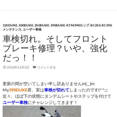
125DUKE
,
200DUKE
,
250DUKE
,
390DUKE
,
KTM390カップ
,
RC250
,
RC390
,
メンテナンス
,
ユーザー車検
車検切れ。そしてフロント
ブレーキ修理？いや、強化
だっ！！
2016年11月3日
コメントする
更新の間が空いてしまい申し訳ありませんm(__)m
My
390DUKE
君、実は
車検が切れて
しまったのです(^^;;;
近々、ほぼ下の状態にタンデムシートやステップを付けて
ユーザー車検
にチャレンジしてきます！