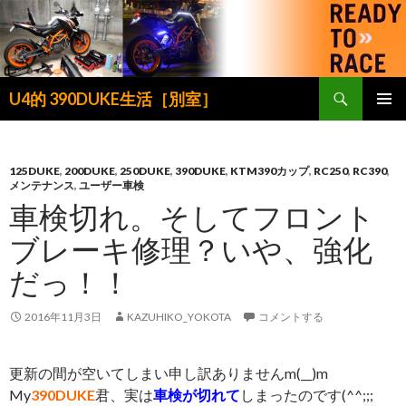
検
U4的 390DUKE生活［別室］
索
コ
メインメ
ン
ニュー
テ
ン
125DUKE
,
200DUKE
,
250DUKE
,
390DUKE
,
KTM390カップ
,
RC250
,
RC390
,
メンテナンス
,
ユーザー車検
ツ
車検切れ。そしてフロント
へ
ス
ブレーキ修理？いや、強化
キ
ッ
だっ！！
プ
2016年11月3日
KAZUHIKO_YOKOTA
コメントする
更新の間が空いてしまい申し訳ありませんm(__)m
My
390DUKE
君、実は
車検が切れて
しまったのです(^^;;;