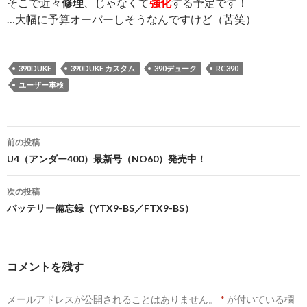
そこで近々
修理
、じゃなくて
強化
する予定です！
…大幅に予算オーバーしそうなんですけど（苦笑）
390DUKE
390DUKE カスタム
390デューク
RC390
ユーザー車検
前の投稿
投
U4（アンダー400）最新号（NO60）発売中！
稿
次の投稿
ナ
バッテリー備忘録（YTX9-BS／FTX9-BS）
ビ
ゲ
コメントを残す
ー
メールアドレスが公開されることはありません。
*
が付いている欄
シ