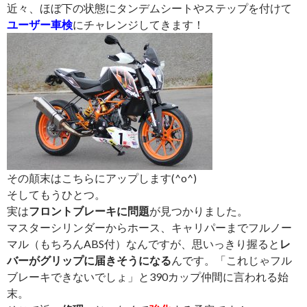
近々、ほぼ下の状態にタンデムシートやステップを付けて
ユーザー車検
にチャレンジしてきます！
その顛末はこちらにアップします(^o^)
そしてもうひとつ。
実は
フロントブレーキに問題
が見つかりました。
マスターシリンダーからホース、キャリパーまでフルノー
マル（もちろんABS付）なんですが、思いっきり握ると
レ
バーがグリップに届きそうになる
んです。「これじゃフル
ブレーキできないでしょ」と390カップ仲間に言われる始
末。