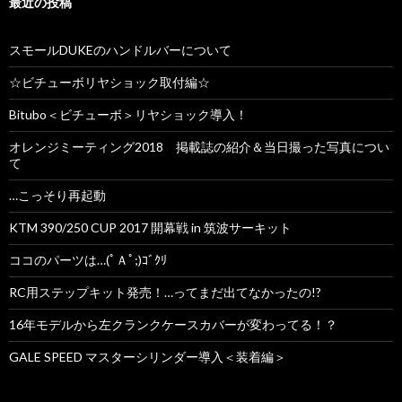
最近の投稿
スモールDUKEのハンドルバーについて
☆ビチューボリヤショック取付編☆
Bitubo＜ビチューボ＞リヤショック導入！
オレンジミーティング2018 掲載誌の紹介＆当日撮った写真につい
て
…こっそり再起動
KTM 390/250 CUP 2017 開幕戦 in 筑波サーキット
ココのパーツは…(ﾟＡﾟ;)ｺﾞｸﾘ
RC用ステップキット発売！…ってまだ出てなかったの!?
16年モデルから左クランクケースカバーが変わってる！？
GALE SPEED マスターシリンダー導入＜装着編＞