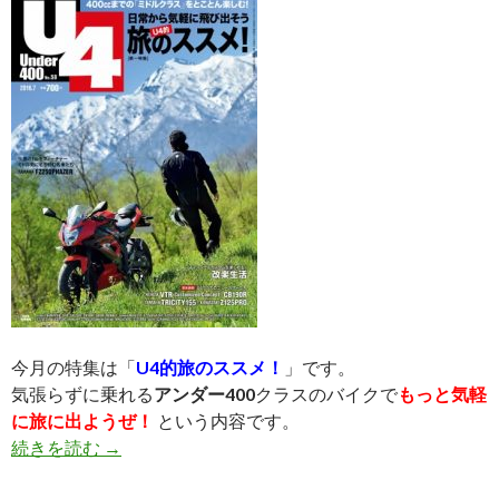
今月の特集は「
U4的旅のススメ！
」です。
気張らずに乗れる
アンダー400
クラスのバイクで
もっと気軽
に旅に出ようぜ！
という内容です。
続きを読む
U4（アンダー400）最新号（NO58）発売！
→