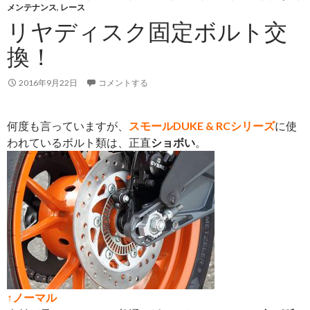
メンテナンス
,
レース
リヤディスク固定ボルト交
換！
2016年9月22日
コメントする
何度も言っていますが、
スモールDUKE & RCシリーズ
に使
われているボルト類は、正直
ショボい
。
↑ノーマル