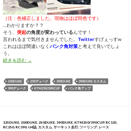
（注：色補正しました。現物はほぼ同色です）
…わかりますか？？
そう、
突起
の角度が変わっている
んです！
言われるまで気付きませんでした。
Twitter
すげぇっすw
これはほぼ間違いなく
バンク角対策
と考えて良いでしょ
う。
続きを読む
16年モデルから左クランクケースカバーが変わ
→
250DUKE
250デューク
390DUKE
390DUKE カスタム
390デューク
KTM250/390CUP
バンク角アップ
125DUKE
,
200DUKE
,
250DUKE
,
390DUKE
,
KTM250/390CUP
,
RC125
,
RC250
,
RC390
,
U4誌
,
カスタム
,
サーキット走行
,
ツーリング
,
レース