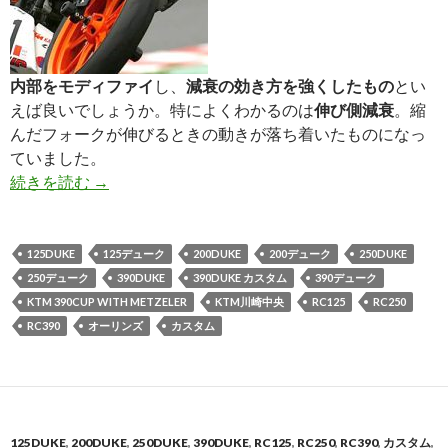
内部をモディファイ
し、
減衰の効き方を強くしたもの
とい
えば良いでしょうか。特によくわかるのは
伸び側減衰
。縮
んだフォークが伸びるときの動きが落ち着いたものになっ
ていました。
続きを読む
フロントフォーク・モディファイ
→
125DUKE
125デューク
200DUKE
200デューク
250DUKE
250デューク
390DUKE
390DUKE カスタム
390デューク
KTM 390CUP WITH METZELER
KTM川崎中央
RC125
RC250
RC390
オーリンズ
カスタム
125DUKE
,
200DUKE
,
250DUKE
,
390DUKE
,
RC125
,
RC250
,
RC390
,
カスタム
,