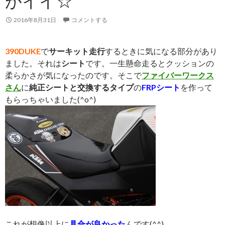
がイイ☆
2016年8月31日
コメントする
390DUKE
で
サーキット走行
するときに気になる部分があり
ました。それは
シート
です。一生懸命走るとクッションの
柔らかさが気になったのです。そこで
ファイバーワークス
さん
に
純正シートと交換するタイプ
の
FRPシート
を作って
もらっちゃいました(^o^)
これが想像以上に
具合が良かった
んです(^^)