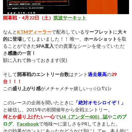
開幕戦・4月22日（土）
筑波サーキット
なんと
KTMディーラー
で配布している
リーフレット
に
大々
的に登場
してしまいました！！ 唯一、
ホールショット
を取
ることができた
SPA直入
での貴重なシーンを使っていただ
き
感激
の一言！
額に入れて飾っておきます(笑)
そして
開幕戦のエントリー台数
はナント
過去最高
の
29
台！！！
この
盛り上がり感
がメチャメチャ嬉しいっ☆(≧∇≦)♪
このレースの企画を聞いたときに
「絶対オモシロイぞ！」
と確信し、2015年の初開催年から全戦エントリー。
何とか盛り上げたい一心
で
U4（アンダー400） 誌
や
このブ
ログ
、
Facebook
で地味〜に楽しさをPRしてきました。
その効果がホントにあったかどうかは別にしてw、本人的に