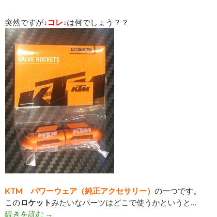
突然ですが
↓コレ↓
は何でしょう？？
KTM パワーウェア（純正アクセサリー）
の一つです。
この
ロケット
みたいなパーツはどこで使うかというと…
続きを読む
意外と便利だったKTM純正アクセサリー
→