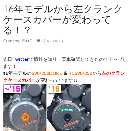
16年モデルから左クランク
ケースカバーが変わって
る！？
2017年3月11日
2件のコメント
先日
Twitter
で情報を知り、実車確認してきたのでアップし
ます！
16年モデル
の
390/250DUKE
＆
RC390/250
から
左のクラン
クケースカバー
が変わっています↓↓