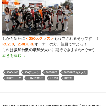
しかも新たに
＜250ccクラス＞
も設立されるそうです！！
RC250
、
250DUKE
オーナーの方、注目ですよっ！
これは
参加台数の増加
が大いに期待できますね〜(^o^)
続きを読む
今年も＜KTM390CUP＞開催決定！ 同時に250
→
250DUKE
250デューク
390DUKE
390DUKE カスタム
390デューク
KTM390CUP
RC250
RC390
125DUKE
,
200DUKE
,
250DUKE
,
390DUKE
,
KTM390カップ
,
RC125
,
RC250
,