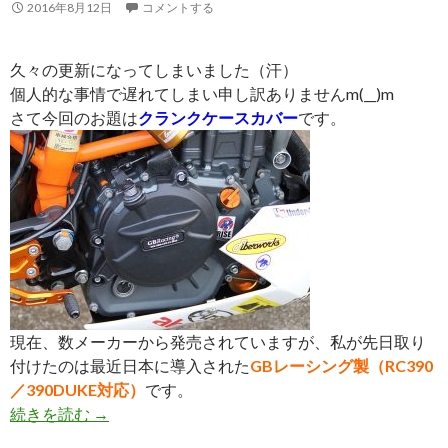
2016年8月12日
コメントする
久々の更新になってしまいました（汗）
個人的な事情で遅れてしまい申し訳ありませんm(__)m
さて今回のお題は
クランクケースカバー
です。
現在、数メーカーから発売されていますが、私が先日取り
付けたのは最近日本に導入された
GBレーシング製（RC390
／390DUKE対応）
です。
続きを読む
クランクケースカバー着けたど〜！
→