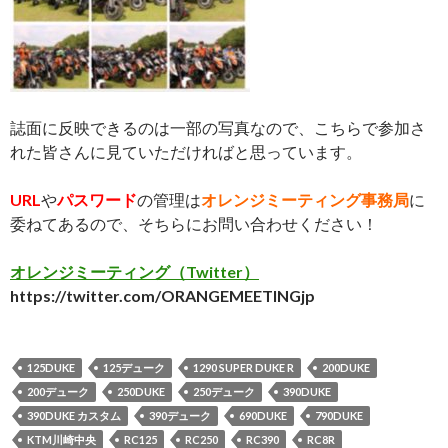
誌面に反映できるのは一部の写真なので、こちらで参加さ
れた皆さんに見ていただければと思っています。
URL
や
パスワード
の管理は
オレンジミーティング事務局
に
委ねてあるので、そちらにお問い合わせください！
オレンジミーティング（Twitter）
https://twitter.com/ORANGEMEETINGjp
125DUKE
125デューク
1290 SUPER DUKE R
200DUKE
200デューク
250DUKE
250デューク
390DUKE
390DUKE カスタム
390デューク
690DUKE
790DUKE
KTM川崎中央
RC125
RC250
RC390
RC8R