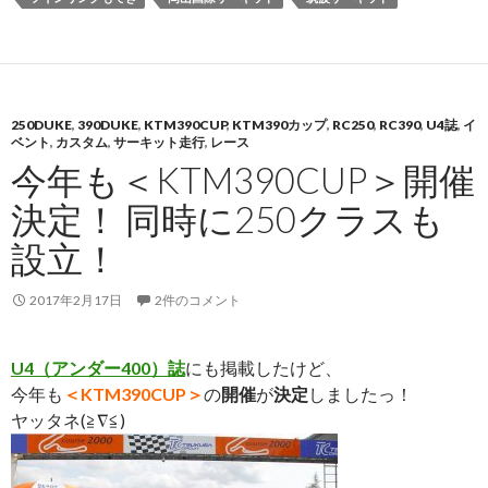
250DUKE
,
390DUKE
,
KTM390CUP
,
KTM390カップ
,
RC250
,
RC390
,
U4誌
,
イ
ベント
,
カスタム
,
サーキット走行
,
レース
今年も＜KTM390CUP＞開催
決定！ 同時に250クラスも
設立！
2017年2月17日
2件のコメント
U4（アンダー400）誌
にも掲載したけど、
今年も
＜KTM390CUP＞
の
開催
が
決定
しましたっ！
ヤッタネ(≧∇≦)