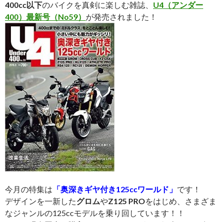
400cc以下
のバイクを真剣に楽しむ雑誌、
U4（アンダー
400）最新
号
（No59）
が発売されました！
今月の特集は
「奥深きギヤ付き125ccワールド」
です！
デザインを一新した
グロム
や
Z125 PRO
をはじめ、さまざま
なジャンルの125ccモデルを乗り回しています！！