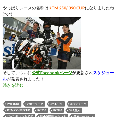
やっぱりレースの名称は
KTM 250/ 390 CUP
になりましたね
(^o^)
そして、ついに
公式Facebookページ
が
更新
され
スケジュー
ル
が発表されました！
続きを読む
KTM 250/390 CUP スケジュール発表！！
→
250DUKE
250デューク
390DUKE
390デューク
KTM250/390CUP
RC250
RC390
SPA直入
ツインリンクもてぎ
岡山国際サーキット
筑波サーキット