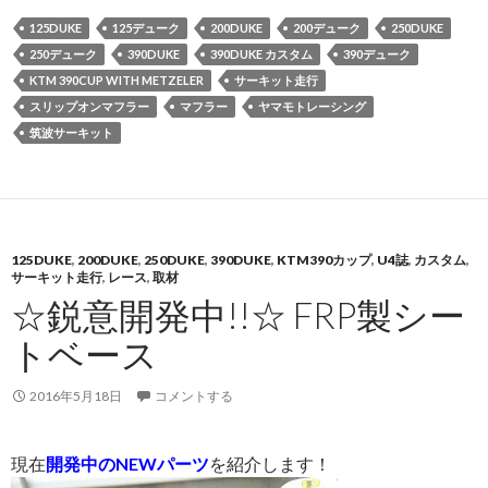
125DUKE
125デューク
200DUKE
200デューク
250DUKE
250デューク
390DUKE
390DUKE カスタム
390デューク
KTM 390CUP WITH METZELER
サーキット走行
スリップオンマフラー
マフラー
ヤマモトレーシング
筑波サーキット
125DUKE
,
200DUKE
,
250DUKE
,
390DUKE
,
KTM390カップ
,
U4誌
,
カスタム
,
サーキット走行
,
レース
,
取材
☆鋭意開発中!!☆ FRP製シー
トベース
2016年5月18日
コメントする
現在
開発中のNEWパーツ
を紹介します！