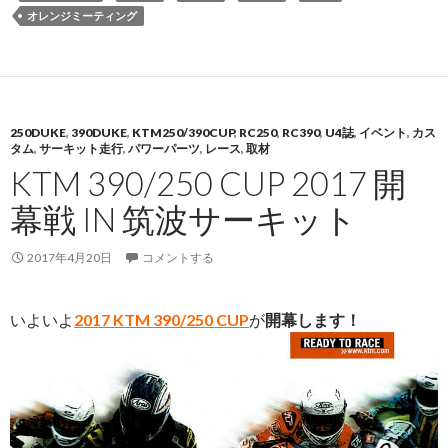
オレンジミーティング
250DUKE
,
390DUKE
,
KTM250/390CUP
,
RC250
,
RC390
,
U4誌
,
イベント
,
カス
タム
,
サーキット走行
,
パワーパーツ
,
レース
,
取材
KTM 390/250 CUP 2017 開
幕戦 IN 筑波サーキット
2017年4月20日
コメントする
いよいよ
2017 KTM 390/250 CUP
が
開幕します！