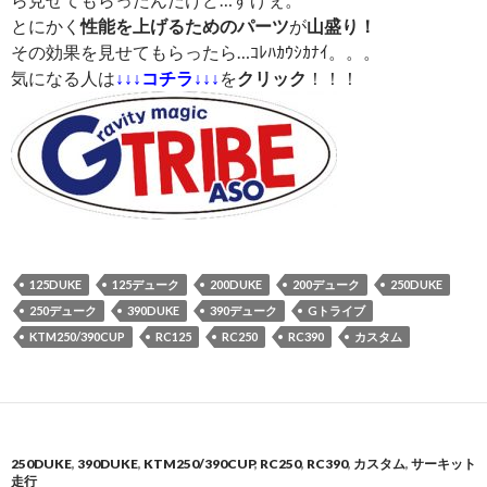
とにかく
性能を上げるためのパーツ
が
山盛り！
その効果を見せてもらったら…ｺﾚﾊｶｳｼｶﾅｲ。。。
気になる人は
↓↓↓コチラ↓↓↓
を
クリック
！！！
125DUKE
125デューク
200DUKE
200デューク
250DUKE
250デューク
390DUKE
390デューク
Gトライブ
KTM250/390CUP
RC125
RC250
RC390
カスタム
250DUKE
,
390DUKE
,
KTM250/390CUP
,
RC250
,
RC390
,
カスタム
,
サーキット
走行