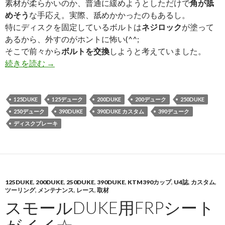
素材が柔らかいのか、普通に緩めようとしただけで
角が舐
めそう
な手応え。実際、舐めかかったのもあるし。
特にディスクを固定しているボルトは
ネジロック
が塗って
あるから、外すのがホントに怖い(^^;
そこで前々から
ボルトを交換
しようと考えていました。
続きを読む
リヤディスク固定ボルト交換！
→
125DUKE
125デューク
200DUKE
200デューク
250DUKE
250デューク
390DUKE
390DUKE カスタム
390デューク
ディスクブレーキ
125DUKE
,
200DUKE
,
250DUKE
,
390DUKE
,
KTM390カップ
,
U4誌
,
カスタム
,
ツーリング
,
メンテナンス
,
レース
,
取材
スモールDUKE用FRPシート