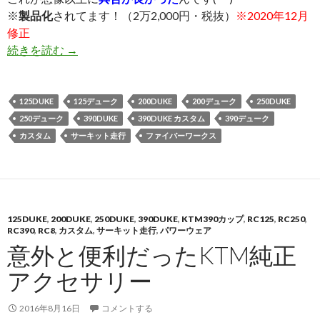
※
製品化
されてます！（2万2,000円・税抜）
※2020年12月
修正
続きを読む
スモールDUKE用FRPシートがイイ☆
→
125DUKE
125デューク
200DUKE
200デューク
250DUKE
250デューク
390DUKE
390DUKE カスタム
390デューク
カスタム
サーキット走行
ファイバーワークス
125DUKE
,
200DUKE
,
250DUKE
,
390DUKE
,
KTM390カップ
,
RC125
,
RC250
,
RC390
,
RC8
,
カスタム
,
サーキット走行
,
パワーウェア
意外と便利だったKTM純正
アクセサリー
2016年8月16日
コメントする