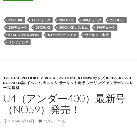
125DUKE
125デューク
200DUKE
200デューク
250DUKE
250デューク
390DUKE
390DUKE カスタム
390デューク
KTM POWERWEAR
KTM パワーウェア
サーキット走行
メンテナンス
125DUKE
,
200DUKE
,
250DUKE
,
390DUKE
,
KTM390カップ
,
RC125
,
RC250
,
RC390
,
U4誌
,
イベント
,
カスタム
,
サーキット走行
,
ツーリング
,
メンテナンス
,
レ
ース
,
取材
U4（アンダー400）最新号
（NO59）発売！
2016年8月14日
コメントする