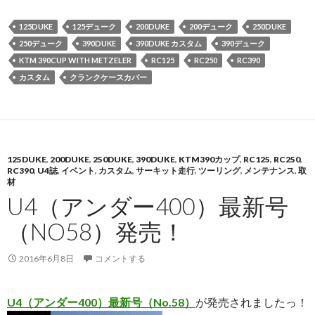
125DUKE
125デューク
200DUKE
200デューク
250DUKE
250デューク
390DUKE
390DUKE カスタム
390デューク
KTM 390CUP WITH METZELER
RC125
RC250
RC390
カスタム
クランクケースカバー
125DUKE
,
200DUKE
,
250DUKE
,
390DUKE
,
KTM390カップ
,
RC125
,
RC250
,
RC390
,
U4誌
,
イベント
,
カスタム
,
サーキット走行
,
ツーリング
,
メンテナンス
,
取
材
U4（アンダー400）最新号
（NO58）発売！
2016年6月8日
コメントする
U4（アンダー400）最新号（No.58）
が発売されましたっ！