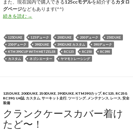
また、現在国内で購入できる
125ccモデル
を紹介する
カタロ
グページ
などもあります(^^)
続きを読む
U4（アンダー400）最新号（NO59）発売！
→
125DUKE
125デューク
200DUKE
200デューク
250DUKE
250デューク
390DUKE
390DUKE カスタム
390デューク
KTM 390CUP WITH METZELER
RC125
RC250
RC390
カスタム
ネゴシエーター
ヤマモトレーシング
125DUKE
,
200DUKE
,
250DUKE
,
390DUKE
,
KTM390カップ
,
RC125
,
RC250
,
RC390
,
U4誌
,
カスタム
,
サーキット走行
,
ツーリング
,
メンテナンス
,
レース
,
安全
装備
クランクケースカバー着け
たど〜！