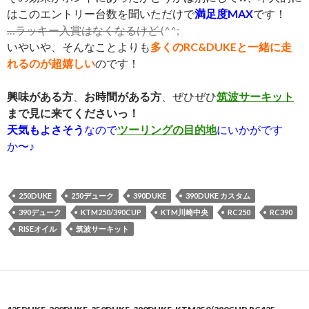
はこのエントリー台数を聞いただけで
満足度MAX
です！
…ラッキー入賞はなくなるけど
(^^;
いやいや、そんなことよりも
多くのRC&DUKEと一緒に走
れるのが超嬉しい
のです！
興味がある方
、
お時間がある方
、ぜひぜひ
筑波サーキット
まで見に来てくださいっ！
天気もよさそう
なので
ツーリングの目的地
にいかがです
か〜♪
250DUKE
250デューク
390DUKE
390DUKE カスタム
390デューク
KTM250/390CUP
KTM川崎中央
RC250
RC390
RISEオイル
筑波サーキット