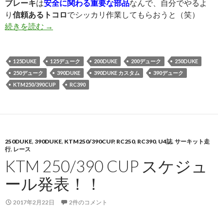
ブレーキ
は
安全に関わる重要な部品
なんで、自分でやるよ
り
信頼あるトコロ
でシッカリ作業してもらおうと（笑）
続きを読む
GALE SPEED マスターシリンダー導入＜装着編＞
→
125DUKE
125デューク
200DUKE
200デューク
250DUKE
250デューク
390DUKE
390DUKE カスタム
390デューク
KTM250/390CUP
RC390
250DUKE
,
390DUKE
,
KTM250/390CUP
,
RC250
,
RC390
,
U4誌
,
サーキット走
行
,
レース
KTM 250/390 CUP スケジュ
ール発表！！
2017年2月22日
2件のコメント