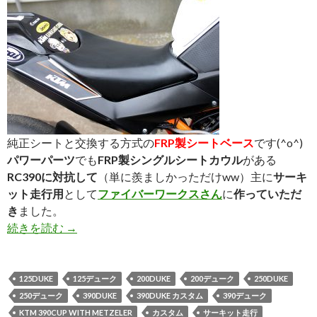
純正シートと交換する方式の
FRP製シートベース
です(^o^)
パワーパーツ
でも
FRP製シングルシートカウル
がある
RC390に対抗して
（単に羨ましかっただけww）主に
サーキ
ット走行用
として
ファイバーワークスさん
に
作っていただ
き
ました。
続きを読む
☆鋭意開発中!!☆ FRP製シートベース
→
125DUKE
125デューク
200DUKE
200デューク
250DUKE
250デューク
390DUKE
390DUKE カスタム
390デューク
KTM 390CUP WITH METZELER
カスタム
サーキット走行