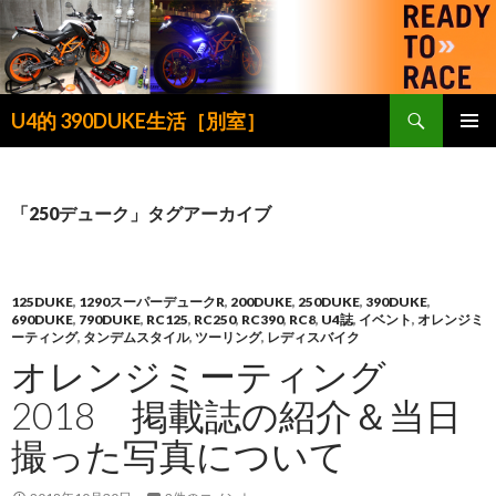
検
U4的 390DUKE生活［別室］
索
コ
メインメ
ン
ニュー
テ
ン
「250デューク」タグアーカイブ
ツ
へ
ス
キ
125DUKE
,
1290スーパーデュークR
,
200DUKE
,
250DUKE
,
390DUKE
,
690DUKE
,
790DUKE
,
RC125
,
RC250
,
RC390
,
RC8
,
U4誌
,
イベント
,
オレンジミ
ッ
ーティング
,
タンデムスタイル
,
ツーリング
,
レディスバイク
プ
オレンジミーティング
2018 掲載誌の紹介＆当日
撮った写真について