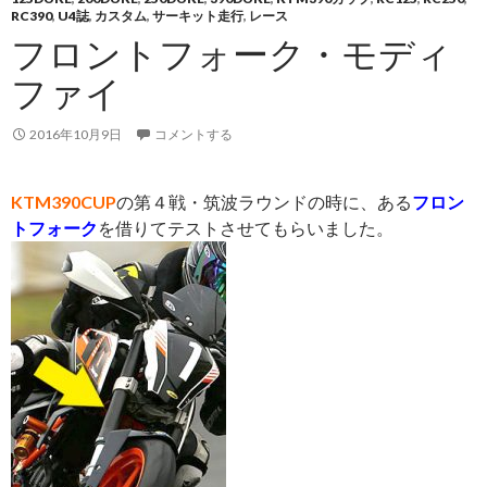
RC390
,
U4誌
,
カスタム
,
サーキット走行
,
レース
フロントフォーク・モディ
ファイ
2016年10月9日
コメントする
KTM390CUP
の第４戦・筑波ラウンドの時に、ある
フロン
トフォーク
を借りてテストさせてもらいました。