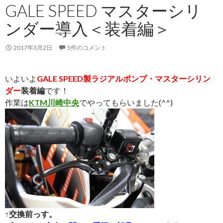
GALE SPEED マスターシリ
ンダー導入＜装着編＞
2017年3月2日
5件のコメント
いよいよ
GALE SPEED製ラジアルポンプ・マスターシリン
ダー
装着編
です！
作業は
KTM川崎中央
でやってもらいました(^^)
↑交換前っす。