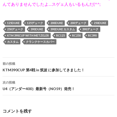
んてありませんでしたよ…スゲェ人もいるもんだ(^^;
125DUKE
125デューク
200DUKE
200デューク
250DUKE
250デューク
390DUKE
390DUKE カスタム
390デューク
KTM 390CUP WITH METZELER
RC125
RC250
RC390
カスタム
クランクケースカバー
前の投稿
投
KTM390CUP 第4戦 in 筑波 に参加してきました！
稿
次の投稿
ナ
U4（アンダー400）最新号（NO59）発売！
ビ
ゲ
コメントを残す