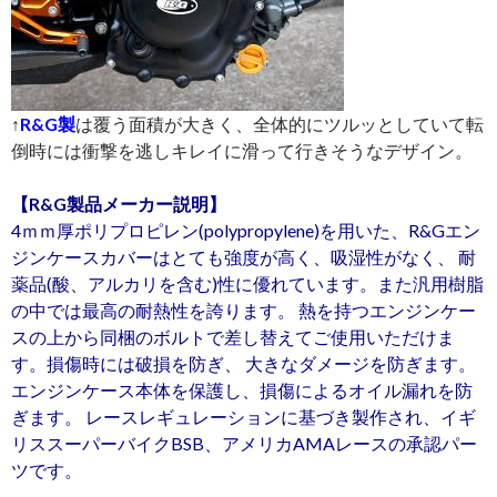
↑
R&G製
は覆う面積が大きく、全体的にツルッとしていて転
倒時には衝撃を逃しキレイに滑って行きそうなデザイン。
【R&G製品メーカー説明】
4ｍｍ厚ポリプロピレン(polypropylene)を用いた、R&Gエン
ジンケースカバーはとても強度が高く、吸湿性がなく、 耐
薬品(酸、アルカリを含む)性に優れています。また汎用樹脂
の中では最高の耐熱性を誇ります。 熱を持つエンジンケー
スの上から同梱のボルトで差し替えてご使用いただけま
す。損傷時には破損を防ぎ、 大きなダメージを防ぎます。
エンジンケース本体を保護し、損傷によるオイル漏れを防
ぎます。 レースレギュレーションに基づき製作され、イギ
リススーパーバイクBSB、アメリカAMAレースの承認パー
ツです。