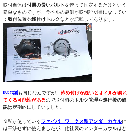
取付自体は
付属の長いボルト
を使って固定するだけという
簡単なものですが、ラベルの裏側が取付説明書になってい
て
取付位置
や
締付けトルク
などが記載してあります。
R&G製
も同じなんですが、
締め付けが緩いとオイルが漏れ
てくる可能性がある
ので取付時の
トルク管理
や
走行後の確
認
は定期的にしていました。
※私が使っている
ファイバーワークス製アンダーカウル
に
は干渉せずに使えましたが、他社製のアンダーカウルはど