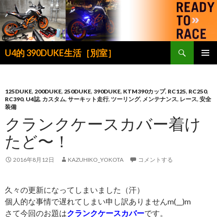
検
U4的 390DUKE生活［別室］
索
コ
メインメ
ン
ニュー
テ
ン
125DUKE
,
200DUKE
,
250DUKE
,
390DUKE
,
KTM390カップ
,
RC125
,
RC250
,
RC390
,
U4誌
,
カスタム
,
サーキット走行
,
ツーリング
,
メンテナンス
,
レース
,
安全
ツ
装備
へ
クランクケースカバー着け
ス
キ
たど〜！
ッ
プ
2016年8月12日
KAZUHIKO_YOKOTA
コメントする
久々の更新になってしまいました（汗）
個人的な事情で遅れてしまい申し訳ありませんm(__)m
さて今回のお題は
クランクケースカバー
です。