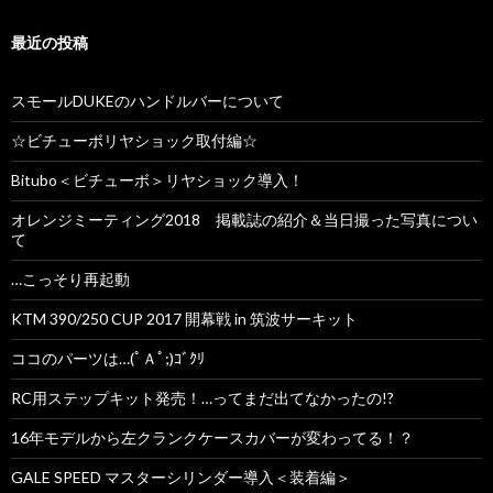
最近の投稿
スモールDUKEのハンドルバーについて
☆ビチューボリヤショック取付編☆
Bitubo＜ビチューボ＞リヤショック導入！
オレンジミーティング2018 掲載誌の紹介＆当日撮った写真につい
て
…こっそり再起動
KTM 390/250 CUP 2017 開幕戦 in 筑波サーキット
ココのパーツは…(ﾟＡﾟ;)ｺﾞｸﾘ
RC用ステップキット発売！…ってまだ出てなかったの!?
16年モデルから左クランクケースカバーが変わってる！？
GALE SPEED マスターシリンダー導入＜装着編＞