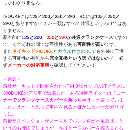
うかわかりません。
※
DUKE
には
125／200／250／390
、
RC
には
125／250／
390
とありますが、カバー類はすべて共通というわけではあ
りません。
基本的に
125
と
200
、
250
と
390
が
共通クランクケース
ですの
で、それぞれの間では互換性がある
可能性が高い
です。
また
ネイキッドのDUKE
と
カウル付きのRC
でも外装に干渉
する可能性の有無から
完全互換という訳ではない
ので、必
ず
メーカーの対応車種
を確認してください！
＜余談＞
筑波サーキットで開催されたKTM 390カップのSTクラスに
390DUKEのデモ車で出場した、ある凄腕ライダーは
「コー
ナーでクランクケースカバーを擦っちゃう」
と言っていま
した。え〜、と思って車両を見ると確かにカバーがガリガ
リに。
前後サスペンションがノーマルでバンク角が不足気味、と
いうのも理由でしょうが、私はケースカバーを擦ることな