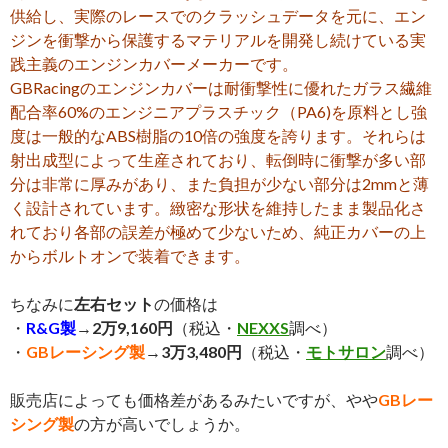
供給し、実際のレースでのクラッシュデータを元に、エン
ジンを衝撃から保護するマテリアルを開発し続けている実
践主義のエンジンカバーメーカーです。
GBRacingのエンジンカバーは耐衝撃性に優れたガラス繊維
配合率60%のエンジニアプラスチック（PA6)を原料とし強
度は一般的なABS樹脂の10倍の強度を誇ります。それらは
射出成型によって生産されており、転倒時に衝撃が多い部
分は非常に厚みがあり、また負担が少ない部分は2mmと薄
く設計されています。緻密な形状を維持したまま製品化さ
れており各部の誤差が極めて少ないため、純正カバーの上
からボルトオンで装着できます。
ちなみに
左右セット
の価格は
・
R&G製
→
2万9,160円
（税込・
NEXXS
調べ）
・
GBレーシング製
→
3万3,480円
（税込・
モトサロン
調べ）
販売店によっても価格差があるみたいですが、やや
GBレー
シング製
の方が高いでしょうか。