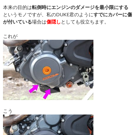
本来の目的は
転倒時にエンジンのダメージを最小限にする
というモノですが、私のDUKE君のように
すでにカバーに傷
が付いている
場合は
傷隠し
としても役立ちます。
これが
こう