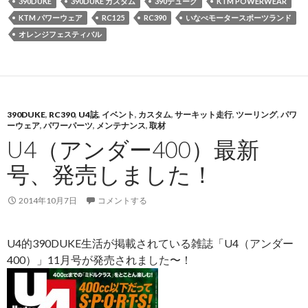
390DUKE
390DUKE カスタム
390デューク
KTM POWERWEAR
KTM パワーウェア
RC125
RC390
いなべモータースポーツランド
オレンジフェスティバル
390DUKE
,
RC390
,
U4誌
,
イベント
,
カスタム
,
サーキット走行
,
ツーリング
,
パワ
ーウェア
,
パワーパーツ
,
メンテナンス
,
取材
U4（アンダー400）最新
号、発売しました！
2014年10月7日
コメントする
U4的390DUKE生活が掲載されている雑誌「U4（アンダー
400）」11月号が発売されました〜！