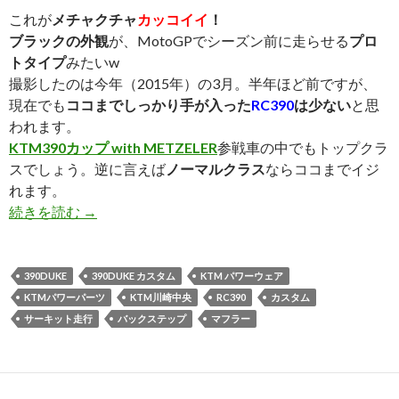
これが
メチャクチャ
カッコイイ
！
ブラックの外観
が、MotoGPでシーズン前に走らせる
プロ
トタイプ
みたいw
撮影したのは今年（2015年）の3月。半年ほど前ですが、
現在でも
ココまでしっかり手が入った
RC390
は少ない
と思
われます。
KTM390カップ with METZELER
参戦車の中でもトップクラ
スでしょう。逆に言えば
ノーマルクラス
ならココまでイジ
れます。
続きを読む
カッコいい！RC390レーサー！
→
390DUKE
390DUKE カスタム
KTM パワーウェア
KTMパワーパーツ
KTM川崎中央
RC390
カスタム
サーキット走行
バックステップ
マフラー