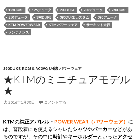
125DUKE
125デューク
200DUKE
200デューク
250DUKE
250デューク
390DUKE
390DUKE カスタム
390デューク
KTM POWERWEAR
KTM パワーウェア
サーキット走行
メンテナンス
390DUKE
,
RC250
,
RC390
,
U4誌
,
パワーウェア
★KTMのミニチュアモデル
★
2016年1月30日
コメントする
KTM
の
純正アパレル・
POWER WEAR（パワーウェア）
に
は、普段着にも使えるシャレた
シャツ
や
パーカー
などがあ
るのですが、その中に
時計
や
キーホルダー
といった
アクセ