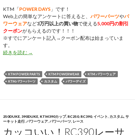
KTM「
POWER DAYS
」です！
Web上の簡単なアンケートに答えると、
パワーパーツ
や
パ
ワーウェア
など
3万円以上の買い物
で使える
5,000円の割引
クーポン
がもらえるのです！！！
※すでにアンケート記入→クーポン配布は始まっていま
す。
続きを読む
今年、ガンバった自分にプレゼント!!
→
KTM POWER PARTS
KTM POWERWEAR
KTM パワーウェア
KTMパワーパーツ
カスタム
パワーデイズ
250DUKE
,
390DUKE
,
KTM390カップ
,
RC250
,
RC390
,
イベント
,
カスタム
,
サ
ーキット走行
,
パワーウェア
,
パワーパーツ
,
レース
カッコいい！RC390レーサ