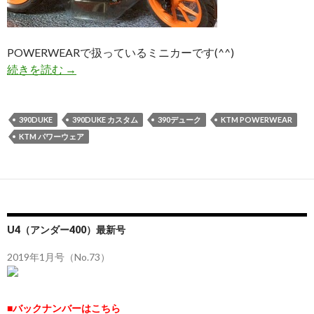
POWERWEARで扱っているミニカーです(^^)
続きを読む
欲しかったんでつい…w
→
390DUKE
390DUKE カスタム
390デューク
KTM POWERWEAR
KTM パワーウェア
U4（アンダー400）最新号
2019年1月号（No.73）
■バックナンバーはこちら