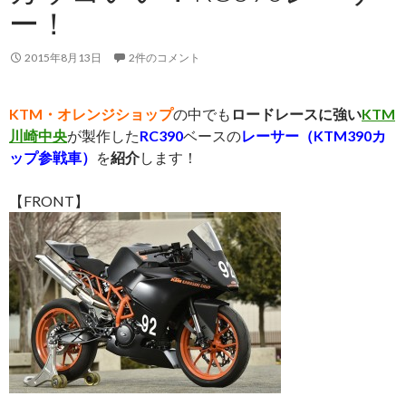
ー！
2015年8月13日
2件のコメント
KTM・オレンジショップ
の中でも
ロードレースに強い
KTM
川崎中央
が製作した
RC390
ベースの
レーサー（KTM390カ
ップ参戦車）
を
紹介
します！
【FRONT】