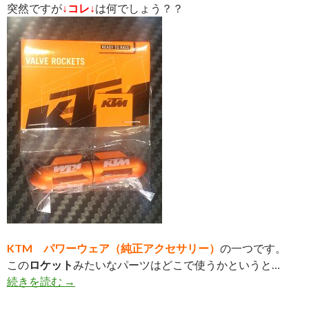
突然ですが
↓コレ↓
は何でしょう？？
KTM パワーウェア（純正アクセサリー）
の一つです。
この
ロケット
みたいなパーツはどこで使うかというと…
続きを読む
意外と便利だったKTM純正アクセサリー
→