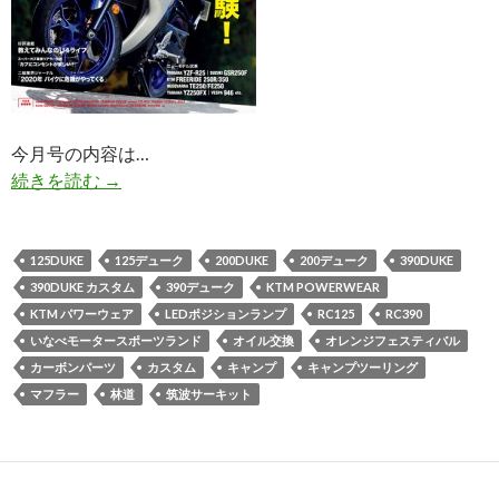
今月号の内容は…
続きを読む
U4（アンダー400）最新号発売！！
→
125DUKE
125デューク
200DUKE
200デューク
390DUKE
390DUKE カスタム
390デューク
KTM POWERWEAR
KTM パワーウェア
LEDポジションランプ
RC125
RC390
いなべモータースポーツランド
オイル交換
オレンジフェスティバル
カーボンパーツ
カスタム
キャンプ
キャンプツーリング
マフラー
林道
筑波サーキット