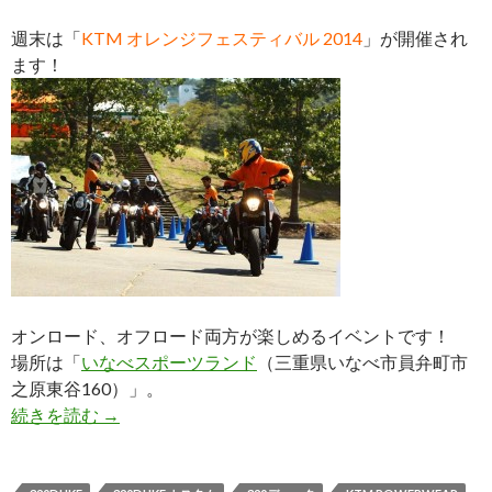
週末は「
KTM オレンジフェスティバル 2014
」が開催され
ます！
オンロード、オフロード両方が楽しめるイベントです！
場所は「
いなべスポーツランド
（三重県いなべ市員弁町市
之原東谷160）」。
続きを読む
10月11/12日はオレンジフェスティバル！
→