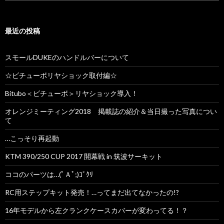
索
:
最近の投稿
スモールDUKEのハンドルバーについて
☆ビチューボリヤショック取付編☆
Bitubo＜ビチューボ＞リヤショック導入！
オレンジミーティング2018 掲載誌の紹介＆当日撮った写真につい
て
…こっそり再起動
KTM 390/250 CUP 2017 開幕戦 in 筑波サーキット
ココのパーツは…(ﾟＡﾟ;)ｺﾞｸﾘ
RC用ステップキット発売！…ってまだ出てなかったの!?
16年モデルから左クランクケースカバーが変わってる！？