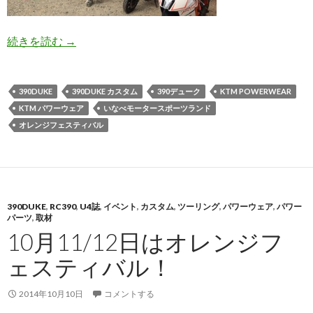
続きを読む
オレンジフェスティバル、楽しかった！！！
→
390DUKE
390DUKE カスタム
390デューク
KTM POWERWEAR
KTM パワーウェア
いなべモータースポーツランド
オレンジフェスティバル
390DUKE
,
RC390
,
U4誌
,
イベント
,
カスタム
,
ツーリング
,
パワーウェア
,
パワー
パーツ
,
取材
10月11/12日はオレンジフ
ェスティバル！
2014年10月10日
コメントする