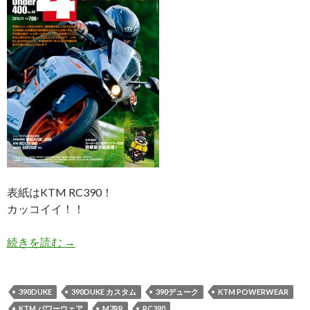
表紙はKTM RC390！
カッコイイ！！
続きを読む
U4（アンダー400）最新号、発売しました！
→
390DUKE
390DUKE カスタム
390デューク
KTM POWERWEAR
KTM パワーウェア
M7RR
RC390