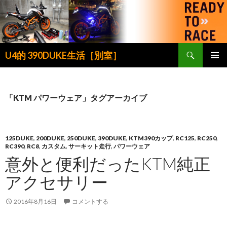
検
U4的 390DUKE生活［別室］
索
コ
メインメ
ン
ニュー
テ
ン
「KTM パワーウェア」タグアーカイブ
ツ
へ
ス
キ
125DUKE
,
200DUKE
,
250DUKE
,
390DUKE
,
KTM390カップ
,
RC125
,
RC250
,
RC390
,
RC8
,
カスタム
,
サーキット走行
,
パワーウェア
ッ
意外と便利だったKTM純正
プ
アクセサリー
2016年8月16日
コメントする