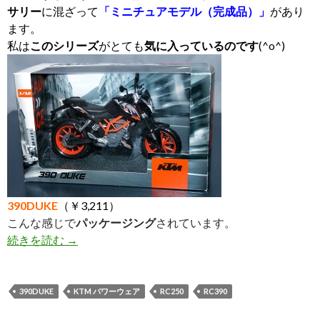
サリー
に混ざって
「ミニチュアモデル（完成品）」
があり
ます。
私は
このシリーズ
がとても
気に入っているのです
(^o^)
390DUKE
（￥3,211
）
こんな感じで
パッケージング
されています。
続きを読む
★KTMのミニチュアモデル★
→
390DUKE
KTM パワーウェア
RC250
RC390