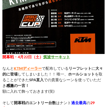
開幕戦・4月22日（土）
筑波サーキット
なんと
KTMディーラー
で配布している
リーフレット
に
大々
的に登場
してしまいました！！ 唯一、
ホールショット
を取
ることができた
SPA直入
での貴重なシーンを使っていただ
き
感激
の一言！
額に入れて飾っておきます(笑)
そして
開幕戦のエントリー台数
はナント
過去最高
の
29