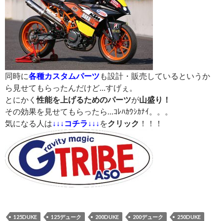
同時に
各種カスタムパーツ
も設計・販売しているというか
ら見せてもらったんだけど…すげぇ。
とにかく
性能を上げるためのパーツ
が
山盛り！
その効果を見せてもらったら…ｺﾚﾊｶｳｼｶﾅｲ。。。
気になる人は
↓↓↓コチラ↓↓↓
を
クリック
！！！
125DUKE
125デューク
200DUKE
200デューク
250DUKE