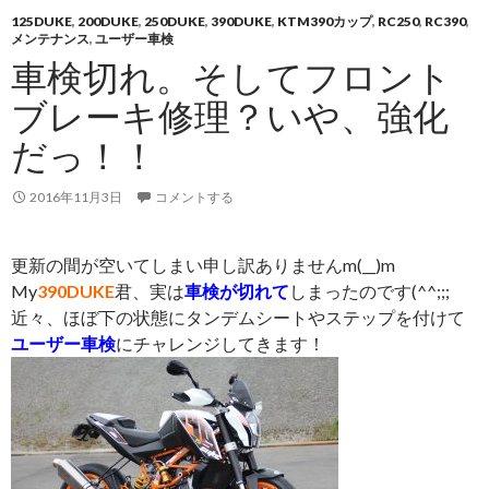
125DUKE
,
200DUKE
,
250DUKE
,
390DUKE
,
KTM390カップ
,
RC250
,
RC390
,
メンテナンス
,
ユーザー車検
車検切れ。そしてフロント
ブレーキ修理？いや、強化
だっ！！
2016年11月3日
コメントする
更新の間が空いてしまい申し訳ありませんm(__)m
My
390DUKE
君、実は
車検が切れて
しまったのです(^^;;;
近々、ほぼ下の状態にタンデムシートやステップを付けて
ユーザー車検
にチャレンジしてきます！