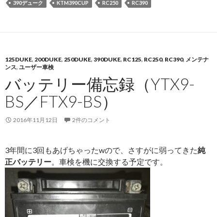
390デューク
KTM390CUP
RC250
RC390
125DUKE
,
200DUKE
,
250DUKE
,
390DUKE
,
RC125
,
RC250
,
RC390
,
メンテナ
ンス
,
ユーザー車検
バッテリー備忘録（YTX9-
BS／FTX9-BS）
2016年11月12日
2件のコメント
3年間に3回もあげちゃったwので、さすがに弱ってきた
純
正バッテリー
。車検を機に交換する予定です。