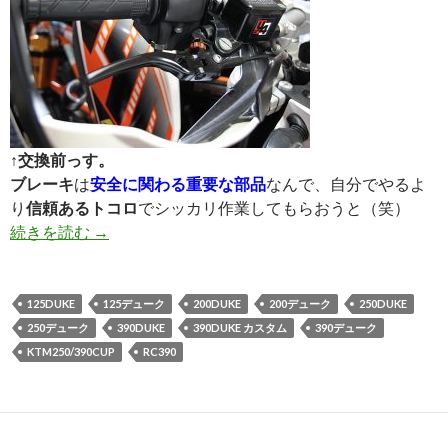
↑交換前っす。
ブレーキ
は
安全に関わる重要な部品
なんで、自分でやるよ
り
信頼あるトコロ
でシッカリ作業してもらおうと（笑）
続きを読む
GALE SPEED マスターシリンダー導入＜装着編＞
→
125DUKE
125デューク
200DUKE
200デューク
250DUKE
250デューク
390DUKE
390DUKE カスタム
390デューク
KTM250/390CUP
RC390