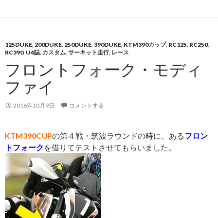
125DUKE
,
200DUKE
,
250DUKE
,
390DUKE
,
KTM390カップ
,
RC125
,
RC250
,
RC390
,
U4誌
,
カスタム
,
サーキット走行
,
レース
フロントフォーク・モディ
ファイ
2016年10月9日
コメントする
KTM390CUP
の第４戦・筑波ラウンドの時に、ある
フロン
トフォーク
を借りてテストさせてもらいました。