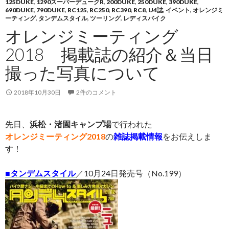
125DUKE
,
1290スーパーデュークR
,
200DUKE
,
250DUKE
,
390DUKE
,
690DUKE
,
790DUKE
,
RC125
,
RC250
,
RC390
,
RC8
,
U4誌
,
イベント
,
オレンジミ
ーティング
,
タンデムスタイル
,
ツーリング
,
レディスバイク
オレンジミーティング
2018 掲載誌の紹介＆当日
撮った写真について
2018年10月30日
2件のコメント
先日、
浜松・渚園キャンプ場
で行われた
オレンジミーティング2018
の
雑誌掲載情報
をお伝えしま
す！
■
タンデムスタイル
／10月24日発売号（No.199）