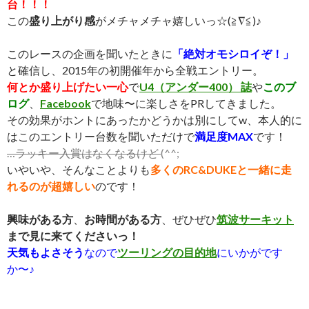
台！！！
この
盛り上がり感
がメチャメチャ嬉しいっ☆(≧∇≦)♪
このレースの企画を聞いたときに
「絶対オモシロイぞ！」
と確信し、2015年の初開催年から全戦エントリー。
何とか盛り上げたい一心
で
U4（アンダー400） 誌
や
このブ
ログ
、
Facebook
で地味〜に楽しさをPRしてきました。
その効果がホントにあったかどうかは別にしてw、本人的に
はこのエントリー台数を聞いただけで
満足度MAX
です！
…ラッキー入賞はなくなるけど
(^^;
いやいや、そんなことよりも
多くのRC&DUKEと一緒に走
れるのが超嬉しい
のです！
興味がある方
、
お時間がある方
、ぜひぜひ
筑波サーキット
まで見に来てくださいっ！
天気もよさそう
なので
ツーリングの目的地
にいかがです
か〜♪