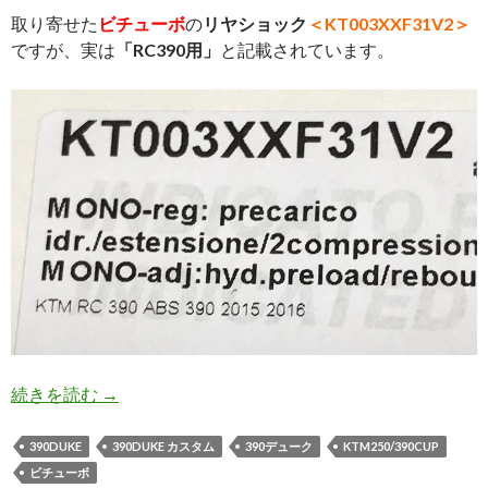
取り寄せた
ビチューボ
の
リヤショック
＜KT003XXF31V2＞
ですが、実は
「RC390用」
と記載されています。
続きを読む
☆ビチューボリヤショック取付編☆
→
390DUKE
390DUKE カスタム
390デューク
KTM250/390CUP
ビチューボ