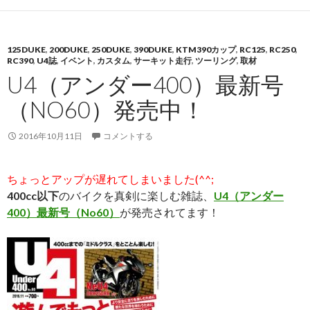
125DUKE
,
200DUKE
,
250DUKE
,
390DUKE
,
KTM390カップ
,
RC125
,
RC250
,
RC390
,
U4誌
,
イベント
,
カスタム
,
サーキット走行
,
ツーリング
,
取材
U4（アンダー400）最新号
（NO60）発売中！
2016年10月11日
コメントする
ちょっとアップが遅れてしまいました(^^;
400cc以下
のバイクを真剣に楽しむ雑誌、
U4（アンダー
400）最新
号
（No60）
が発売されてます！