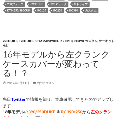
250デューク
390DUKE
390デューク
Gトライブ
KTM250/390CUP
RC125
RC250
RC390
カスタム
250DUKE
,
390DUKE
,
KTM250/390CUP
,
RC250
,
RC390
,
カスタム
,
サーキット
走行
16年モデルから左クランク
ケースカバーが変わって
る！？
2017年3月11日
2件のコメント
先日
Twitter
で情報を知り、実車確認してきたのでアップし
ます！
16年モデル
の
390/250DUKE
＆
RC390/250
から
左のクラン