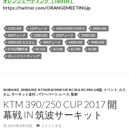
オレンジミーティング（Twitter）
https://twitter.com/ORANGEMEETINGjp
125DUKE
125デューク
1290 SUPER DUKE R
200DUKE
200デューク
250DUKE
250デューク
390DUKE
390DUKE カスタム
390デューク
690DUKE
790DUKE
KTM川崎中央
RC125
RC250
RC390
RC8R
オレンジミーティング
250DUKE
,
390DUKE
,
KTM250/390CUP
,
RC250
,
RC390
,
U4誌
,
イベント
,
カス
タム
,
サーキット走行
,
パワーパーツ
,
レース
,
取材
KTM 390/250 CUP 2017 開
幕戦 IN 筑波サーキット
2017年4月20日
コメントする