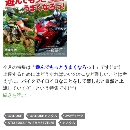
今月の特集は
「遊んでもっとうまくなろっ！」
です(^o^)
上達するためにはどうすればいいのか…など難しいことは考
えずに、
バイクでイロイロなことをして楽しむ
と
自然と上
達
していくぞ！という特集です(^^)
続きを読む
U4（アンダー400）最新号（NO60）発売中！
→
390DUKE
390DUKE カスタム
390デューク
KTM 390CUP WITH METZELER
カスタム