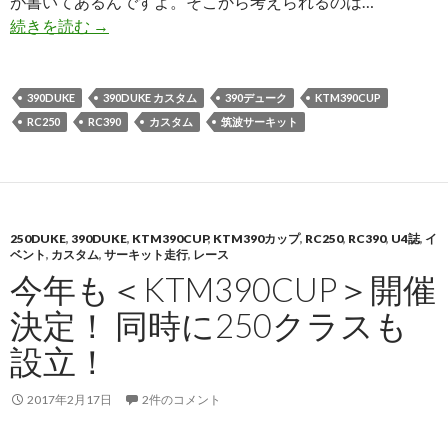
が書いてあるんですよ。そこから考えられるのは…
続きを読む
KTM250/390CUP 開幕戦発表＆レギュレーショ
→
390DUKE
390DUKE カスタム
390デューク
KTM390CUP
RC250
RC390
カスタム
筑波サーキット
250DUKE
,
390DUKE
,
KTM390CUP
,
KTM390カップ
,
RC250
,
RC390
,
U4誌
,
イ
ベント
,
カスタム
,
サーキット走行
,
レース
今年も＜KTM390CUP＞開催
決定！ 同時に250クラスも
設立！
2017年2月17日
2件のコメント