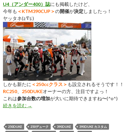
U4（アンダー400）誌
にも掲載したけど、
今年も
＜KTM390CUP＞
の
開催
が
決定
しましたっ！
ヤッタネ(≧∇≦)
しかも新たに
＜250ccクラス＞
も設立されるそうです！！
RC250
、
250DUKE
オーナーの方、注目ですよっ！
これは
参加台数の増加
が大いに期待できますね〜(^o^)
続きを読む
今年も＜KTM390CUP＞開催決定！ 同時に250
→
250DUKE
250デューク
390DUKE
390DUKE カスタム