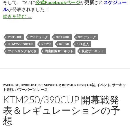
そして、ついに
公式Facebookページ
が
更新
され
スケジュー
ル
が発表されました！
続きを読む
KTM 250/390 CUP スケジュール発表！！
→
250DUKE
250デューク
390DUKE
390デューク
KTM250/390CUP
RC250
RC390
SPA直入
ツインリンクもてぎ
岡山国際サーキット
筑波サーキット
250DUKE
,
390DUKE
,
KTM390CUP
,
RC250
,
RC390
,
U4誌
,
イベント
,
サーキッ
ト走行
,
パワーパーツ
,
レース
KTM250/390CUP 開幕戦発
表＆レギュレーションの予
想