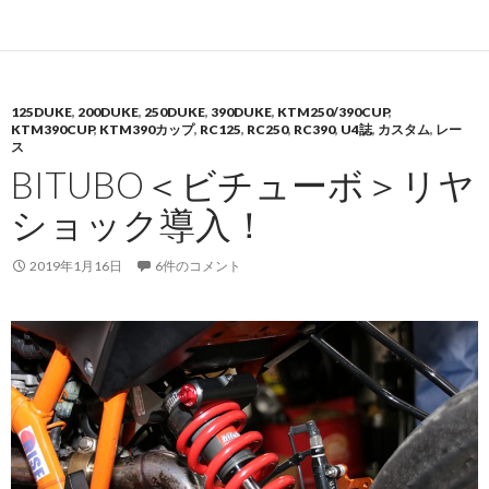
125DUKE
,
200DUKE
,
250DUKE
,
390DUKE
,
KTM250/390CUP
,
KTM390CUP
,
KTM390カップ
,
RC125
,
RC250
,
RC390
,
U4誌
,
カスタム
,
レー
ス
BITUBO＜ビチューボ＞リヤ
ショック導入！
2019年1月16日
6件のコメント