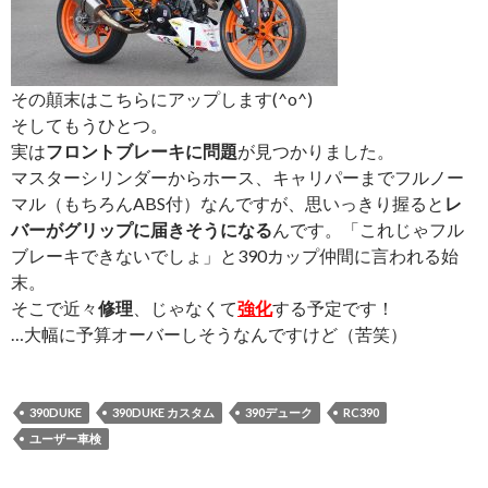
その顛末はこちらにアップします(^o^)
そしてもうひとつ。
実は
フロントブレーキに問題
が見つかりました。
マスターシリンダーからホース、キャリパーまでフルノー
マル（もちろんABS付）なんですが、思いっきり握ると
レ
バーがグリップに届きそうになる
んです。「これじゃフル
ブレーキできないでしょ」と390カップ仲間に言われる始
末。
そこで近々
修理
、じゃなくて
強化
する予定です！
…大幅に予算オーバーしそうなんですけど（苦笑）
390DUKE
390DUKE カスタム
390デューク
RC390
ユーザー車検