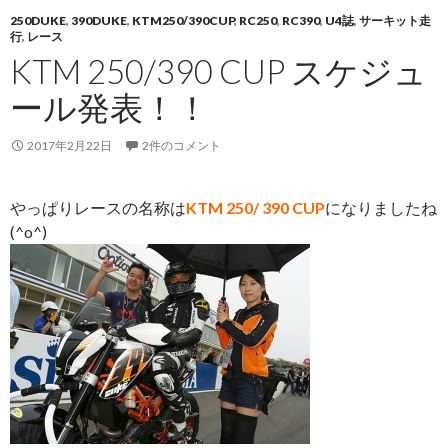
250DUKE
,
390DUKE
,
KTM250/390CUP
,
RC250
,
RC390
,
U4誌
,
サーキット走
行
,
レース
KTM 250/390 CUP スケジュ
ール発表！！
2017年2月22日
2件のコメント
やっぱりレースの名称は
KTM 250/ 390 CUP
になりましたね
(^o^)