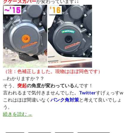
クケースカバー
が変わっています↓↓
（注：色補正しました。現物はほぼ同色です）
…わかりますか？？
そう、
突起
の角度が変わっている
んです！
言われるまで気付きませんでした。
Twitter
すげぇっすw
これはほぼ間違いなく
バンク角対策
と考えて良いでしょ
う。
続きを読む
16年モデルから左クランクケースカバーが変わ
→