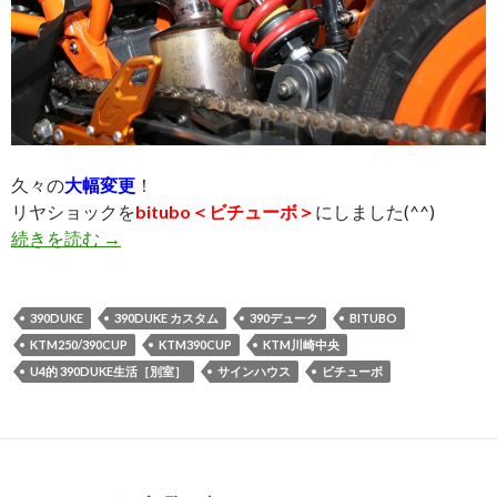
久々の
大幅変更
！
リヤショックを
bitubo＜ビチューボ＞
にしました(^^)
続きを読む
Bitubo＜ビチューボ＞リヤショック導入！
→
390DUKE
390DUKE カスタム
390デューク
BITUBO
KTM250/390CUP
KTM390CUP
KTM川崎中央
U4的 390DUKE生活［別室］
サインハウス
ビチューボ