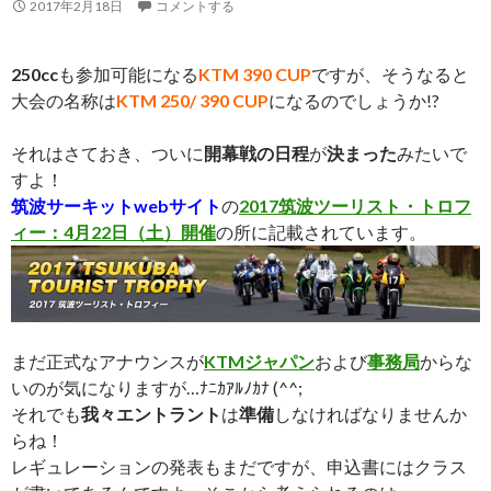
2017年2月18日
コメントする
250cc
も参加可能になる
KTM 390 CUP
ですが、そうなると
大会の名称は
KTM 250/ 390 CUP
になるのでしょうか!?
それはさておき、ついに
開幕戦の日程
が
決まった
みたいで
すよ！
筑波サーキットwebサイト
の
2017筑波ツーリスト・トロフ
ィー：4月22日（土）開催
の所に記載されています。
まだ正式なアナウンスが
KTMジャパン
および
事務局
からな
いのが気になりますが…ﾅﾆｶｱﾙﾉｶﾅ (^^;
それでも
我々エントラント
は
準備
しなければなりませんか
らね！
レギュレーションの発表もまだですが、申込書にはクラス