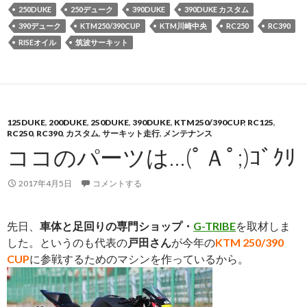
250DUKE
250デューク
390DUKE
390DUKE カスタム
390デューク
KTM250/390CUP
KTM川崎中央
RC250
RC390
RISEオイル
筑波サーキット
125DUKE
,
200DUKE
,
250DUKE
,
390DUKE
,
KTM250/390CUP
,
RC125
,
RC250
,
RC390
,
カスタム
,
サーキット走行
,
メンテナンス
ココのパーツは…(ﾟＡﾟ;)ｺﾞｸﾘ
2017年4月5日
コメントする
先日、
車体と足回りの専門ショップ・
G-TRIBE
を取材しま
した。というのも代表の
戸田さん
が今年の
KTM 250/390
CUP
に参戦するためのマシンを作っているから。