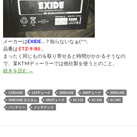
メーカーは
EXIDE
…？知らないなぁ(^^;
品番は
ETZ-9-BS
。
まったく同じものを取り寄せると時間がかかるそうなの
で、某KTMディーラーでは他社製を使うとのこと。
続きを読む
バッテリー備忘録（YTX9-BS／FTX9-BS）
→
125DUKE
125デューク
200DUKE
200デューク
390DUKE
390DUKE カスタム
390デューク
RC125
RC250
RC390
バッテリー
メンテナンス