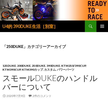
検
U4的 390DUKE生活［別室］
索
コ
メインメ
ン
ニュー
テ
ン
「250DUKE」カテゴリーアーカイブ
ツ
へ
ス
キ
125DUKE
,
200DUKE
,
250DUKE
,
390DUKE
,
KTM250/390CUP
,
KTM390CUP
,
KTM390カップ
,
カスタム
,
パワーパーツ
ッ
スモールDUKEのハンドル
プ
バーについて
2020年7月9日
2件のコメント