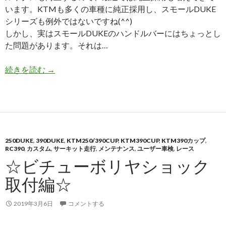
います。KTMも多くの車種に純正採用し、スモールDUKE
シリーズも例外ではないですね(^^)
しかし、実はスモールDUKEのハンドルバーにはちょっとし
た問題があります。それは…
続きを読む
スモールDUKEのハンドルバーについて
→
250DUKE
,
390DUKE
,
KTM250/390CUP
,
KTM390CUP
,
KTM390カップ
,
RC390
,
カスタム
,
サーキット走行
,
メンテナンス
,
ユーザー車検
,
レース
☆ビチューボリヤショック
取付編☆
2019年3月6日
コメントする