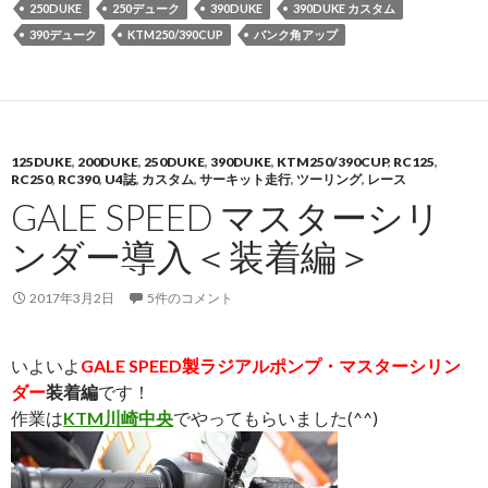
250DUKE
250デューク
390DUKE
390DUKE カスタム
390デューク
KTM250/390CUP
バンク角アップ
125DUKE
,
200DUKE
,
250DUKE
,
390DUKE
,
KTM250/390CUP
,
RC125
,
RC250
,
RC390
,
U4誌
,
カスタム
,
サーキット走行
,
ツーリング
,
レース
GALE SPEED マスターシリ
ンダー導入＜装着編＞
2017年3月2日
5件のコメント
いよいよ
GALE SPEED製ラジアルポンプ・マスターシリン
ダー
装着編
です！
作業は
KTM川崎中央
でやってもらいました(^^)