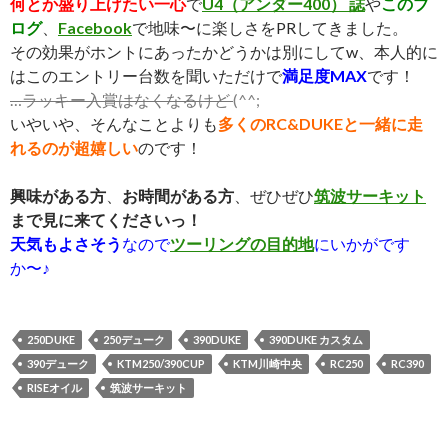
何とか盛り上げたい一心
で
U4（アンダー400） 誌
や
このブ
ログ
、
Facebook
で地味〜に楽しさをPRしてきました。
その効果がホントにあったかどうかは別にしてw、本人的に
はこのエントリー台数を聞いただけで
満足度MAX
です！
…ラッキー入賞はなくなるけど
(^^;
いやいや、そんなことよりも
多くのRC&DUKEと一緒に走
れるのが超嬉しい
のです！
興味がある方
、
お時間がある方
、ぜひぜひ
筑波サーキット
まで見に来てくださいっ！
天気もよさそう
なので
ツーリングの目的地
にいかがです
か〜♪
250DUKE
250デューク
390DUKE
390DUKE カスタム
390デューク
KTM250/390CUP
KTM川崎中央
RC250
RC390
RISEオイル
筑波サーキット