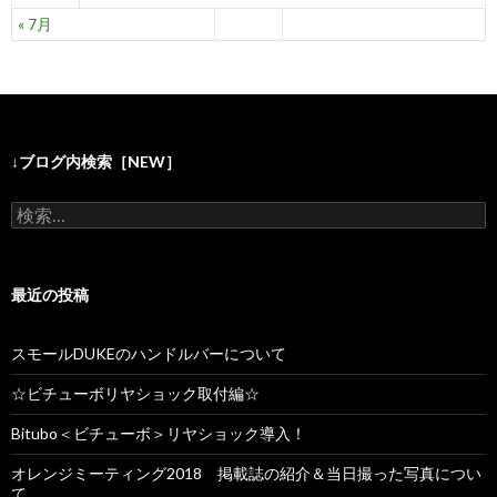
« 7月
↓ブログ内検索［NEW］
検
索
:
最近の投稿
スモールDUKEのハンドルバーについて
☆ビチューボリヤショック取付編☆
Bitubo＜ビチューボ＞リヤショック導入！
オレンジミーティング2018 掲載誌の紹介＆当日撮った写真につい
て