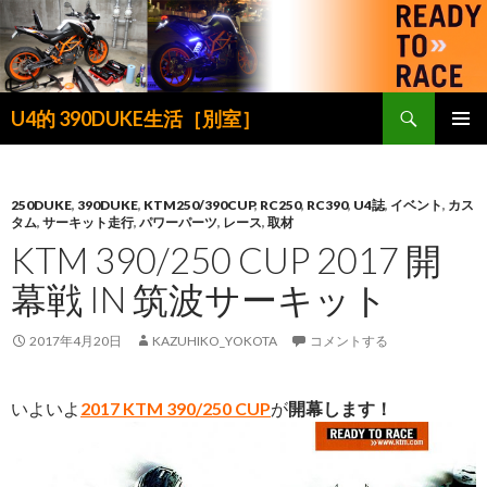
検
U4的 390DUKE生活［別室］
索
コ
メインメ
ン
ニュー
テ
ン
250DUKE
,
390DUKE
,
KTM250/390CUP
,
RC250
,
RC390
,
U4誌
,
イベント
,
カス
タム
,
サーキット走行
,
パワーパーツ
,
レース
,
取材
ツ
KTM 390/250 CUP 2017 開
へ
ス
幕戦 IN 筑波サーキット
キ
ッ
2017年4月20日
KAZUHIKO_YOKOTA
コメントする
プ
いよいよ
2017 KTM 390/250 CUP
が
開幕します！