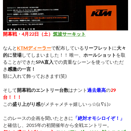
開幕戦・4月22日（土）
筑波サーキット
なんと
KTMディーラー
で配布している
リーフレット
に
大々
的に登場
してしまいました！！ 唯一、
ホールショット
を取
ることができた
SPA直入
での貴重なシーンを使っていただ
き
感激
の一言！
額に入れて飾っておきます(笑)
そして
開幕戦のエントリー台数
はナント
過去最高
の
29
台！！！
この
盛り上がり感
がメチャメチャ嬉しいっ☆(≧∇≦)♪
このレースの企画を聞いたときに
「絶対オモシロイぞ！」
と確信し、2015年の初開催年から全戦エントリー。