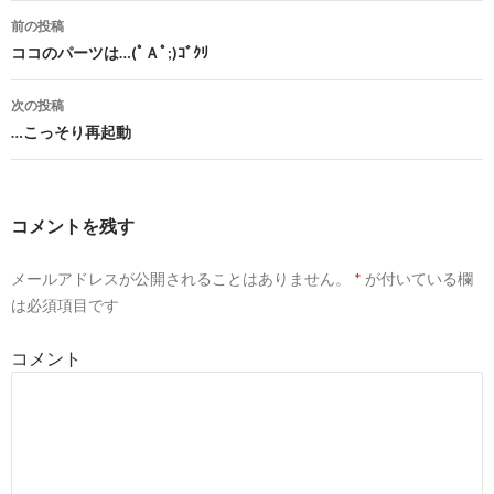
前の投稿
投
ココのパーツは…(ﾟＡﾟ;)ｺﾞｸﾘ
稿
次の投稿
ナ
…こっそり再起動
ビ
ゲ
コメントを残す
ー
メールアドレスが公開されることはありません。
*
が付いている欄
シ
は必須項目です
ョ
コメント
ン