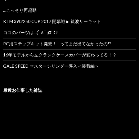
…こっそり再起動
KTM 390/250 CUP 2017 開幕戦 in 筑波サーキット
ココのパーツは…(ﾟＡﾟ;)ｺﾞｸﾘ
RC用ステップキット発売！…ってまだ出てなかったの!?
16年モデルから左クランクケースカバーが変わってる！？
GALE SPEED マスターシリンダー導入＜装着編＞
最近お仕事した雑誌