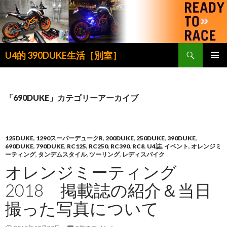
検
U4的 390DUKE生活［別室］
索
コ
メインメ
ン
ニュー
テ
ン
「690DUKE」カテゴリーアーカイブ
ツ
へ
ス
キ
125DUKE
,
1290スーパーデュークR
,
200DUKE
,
250DUKE
,
390DUKE
,
690DUKE
,
790DUKE
,
RC125
,
RC250
,
RC390
,
RC8
,
U4誌
,
イベント
,
オレンジミ
ッ
ーティング
,
タンデムスタイル
,
ツーリング
,
レディスバイク
プ
オレンジミーティング
2018 掲載誌の紹介＆当日
撮った写真について