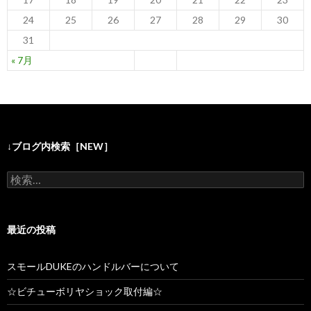
24
25
26
27
28
29
30
31
« 7月
↓ブログ内検索［NEW］
検
索
:
最近の投稿
スモールDUKEのハンドルバーについて
☆ビチューボリヤショック取付編☆