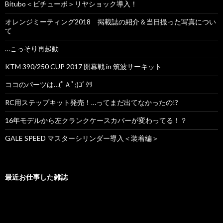
Bitubo＜ビチューボ＞リヤショック導入！
オレンジミーティング2018 掲載誌の紹介＆当日撮った写真につい
て
…こっそり再起動
KTM 390/250 CUP 2017 開幕戦 in 筑波サーキット
ココのパーツは…(ﾟＡﾟ;)ｺﾞｸﾘ
RC用ステップキット発売！…ってまだ出てなかったの!?
16年モデルから左クランクケースカバーが変わってる！？
GALE SPEED マスターシリンダー導入＜装着編＞
最近お仕事した雑誌