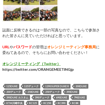
誌面に反映できるのは一部の写真なので、こちらで参加さ
れた皆さんに見ていただければと思っています。
URL
や
パスワード
の管理は
オレンジミーティング事務局
に
委ねてあるので、そちらにお問い合わせください！
オレンジミーティング（Twitter）
https://twitter.com/ORANGEMEETINGjp
125DUKE
125デューク
1290 SUPER DUKE R
200DUKE
200デューク
250DUKE
250デューク
390DUKE
390DUKE カスタム
390デューク
690DUKE
790DUKE
KTM川崎中央
RC125
RC250
RC390
RC8R