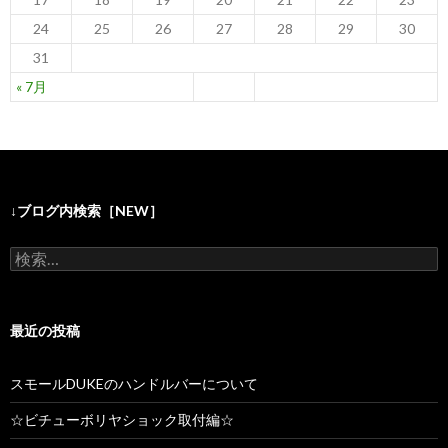
24
25
26
27
28
29
30
31
« 7月
↓ブログ内検索［NEW］
検
索
:
最近の投稿
スモールDUKEのハンドルバーについて
☆ビチューボリヤショック取付編☆