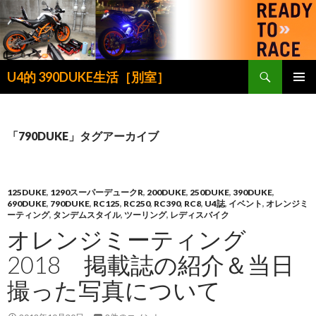
検
U4的 390DUKE生活［別室］
索
コ
メインメ
ン
ニュー
テ
ン
「790DUKE」タグアーカイブ
ツ
へ
ス
キ
125DUKE
,
1290スーパーデュークR
,
200DUKE
,
250DUKE
,
390DUKE
,
690DUKE
,
790DUKE
,
RC125
,
RC250
,
RC390
,
RC8
,
U4誌
,
イベント
,
オレンジミ
ッ
ーティング
,
タンデムスタイル
,
ツーリング
,
レディスバイク
プ
オレンジミーティング
2018 掲載誌の紹介＆当日
撮った写真について