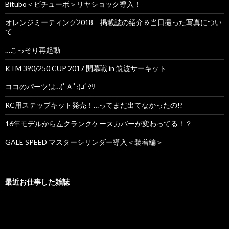
Bitubo＜ビチューボ＞リヤショック導入！
オレンジミーティング2018 掲載誌の紹介＆当日撮った写真につい
て
…こっそり再起動
KTM 390/250 CUP 2017 開幕戦 in 筑波サーキット
ココのパーツは…(ﾟＡﾟ;)ｺﾞｸﾘ
RC用ステップキット発売！…ってまだ出てなかったの!?
16年モデルから左クランクケースカバーが変わってる！？
GALE SPEED マスターシリンダー導入＜装着編＞
最近お仕事した雑誌