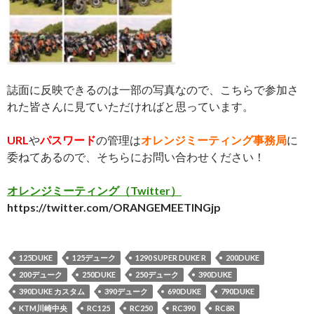
誌面に反映できるのは一部の写真なので、こちらで参加さ
れた皆さんに見ていただければと思っています。
URL
や
パスワード
の管理は
オレンジミーティング事務局
に
委ねてあるので、そちらにお問い合わせください！
オレンジミーティング（Twitter）
https://twitter.com/ORANGEMEETINGjp
125DUKE
125デューク
1290 SUPER DUKE R
200DUKE
200デューク
250DUKE
250デューク
390DUKE
390DUKE カスタム
390デューク
690DUKE
790DUKE
KTM川崎中央
RC125
RC250
RC390
RC8R