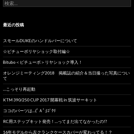
検
索
:
最近の投稿
スモールDUKEのハンドルバーについて
☆ビチューボリヤショック取付編☆
Bitubo＜ビチューボ＞リヤショック導入！
オレンジミーティング2018 掲載誌の紹介＆当日撮った写真につい
て
…こっそり再起動
KTM 390/250 CUP 2017 開幕戦 in 筑波サーキット
ココのパーツは…(ﾟＡﾟ;)ｺﾞｸﾘ
RC用ステップキット発売！…ってまだ出てなかったの!?
16年モデルから左クランクケースカバーが変わってる！？