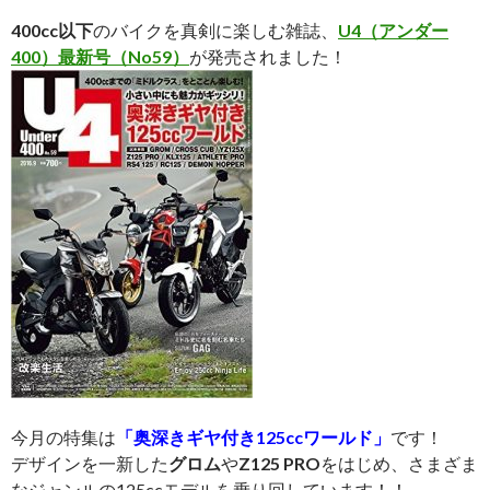
400cc以下
のバイクを真剣に楽しむ雑誌、
U4（アンダー
400）最新
号
（No59）
が発売されました！
今月の特集は
「奥深きギヤ付き125ccワールド」
です！
デザインを一新した
グロム
や
Z125 PRO
をはじめ、さまざま
なジャンルの125ccモデルを乗り回しています！！