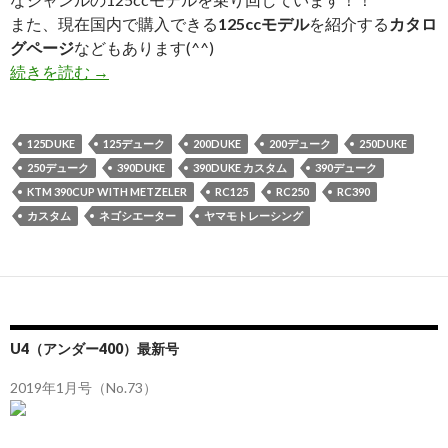
また、現在国内で購入できる
125ccモデル
を紹介する
カタロ
グページ
などもあります(^^)
続きを読む
U4（アンダー400）最新号（NO59）発売！
→
125DUKE
125デューク
200DUKE
200デューク
250DUKE
250デューク
390DUKE
390DUKE カスタム
390デューク
KTM 390CUP WITH METZELER
RC125
RC250
RC390
カスタム
ネゴシエーター
ヤマモトレーシング
U4（アンダー400）最新号
2019年1月号（No.73）