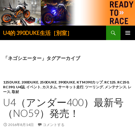
検
U4的 390DUKE生活［別室］
索
コ
メインメ
ン
ニュー
テ
ン
「ネゴシエーター」タグアーカイブ
ツ
へ
ス
キ
125DUKE
,
200DUKE
,
250DUKE
,
390DUKE
,
KTM390カップ
,
RC125
,
RC250
,
RC390
,
U4誌
,
イベント
,
カスタム
,
サーキット走行
,
ツーリング
,
メンテナンス
,
レ
ッ
ース
,
取材
プ
U4（アンダー400）最新号
（NO59）発売！
2016年8月14日
コメントする