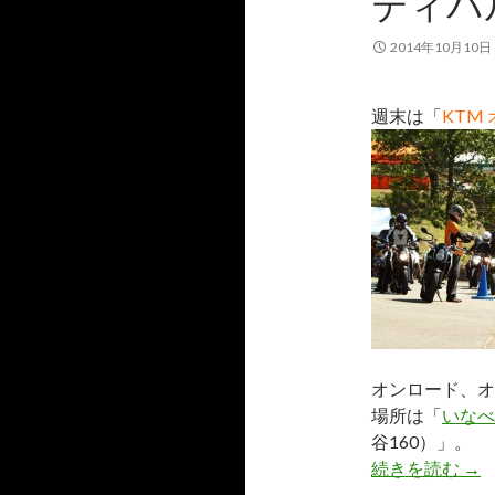
ティバ
2014年10月10日
週末は「
KTM
オンロード、オ
場所は「
いなべ
谷160）」。
続きを読む
10
→