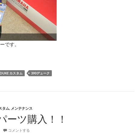
ーです。
かり遅くなってしまいました(^^;
0DUKE カスタム
390デューク
スタム
,
メンテナンス
パーツ購入！！
コメントする