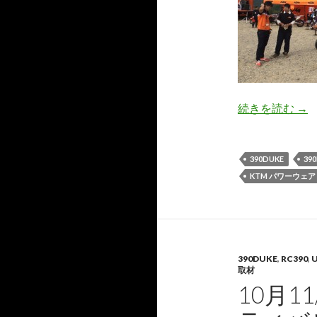
続きを読む
オ
→
390DUKE
39
KTM パワーウェア
390DUKE
,
RC390
,
取材
10月1