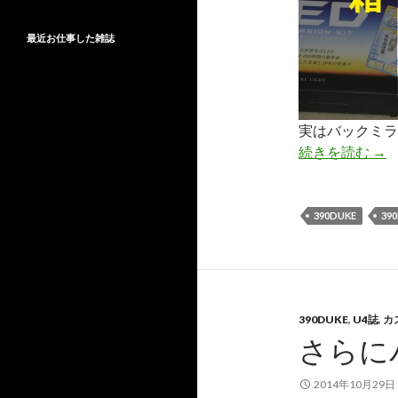
最近お仕事した雑誌
実はバックミラ
続きを読む
すっ
→
390DUKE
39
390DUKE
,
U4誌
,
カ
さらに
2014年10月29日