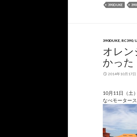
390DUKE
39
390DUKE
,
RC390
,
オレン
かった
2014年10月17日
10月11日（
なべモータース