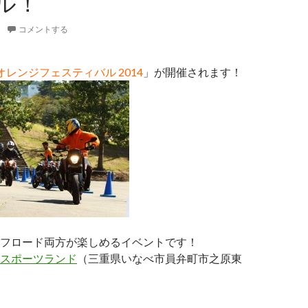
ル！
コメントする
 オレンジフェスティバル 2014
」が開催されます！
フロード両方が楽しめるイベントです！
スポーツランド
（三重県いなべ市員弁町市之原東
月11/12日はオレンジフェスティバル！