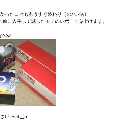
かった日々ももうすぐ終わり（のハズw）
ど前に入手して試したモノのレポートを上げます。
なのw
い〜m(__)m