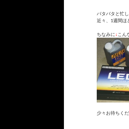
バタバタと忙し
近々、1週間ほ
ちなみに
↓
こん
少々お待ちくださ