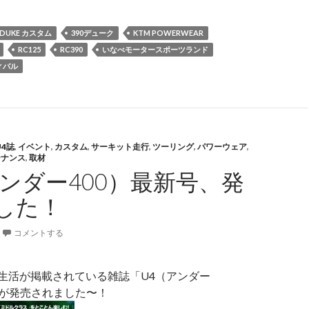
0DUKE カスタム
390デューク
KTM POWERWEAR
RC125
RC390
いなべモータースポーツランド
ィバル
U4誌
,
イベント
,
カスタム
,
サーキット走行
,
ツーリング
,
パワーウェア
,
テナンス
,
取材
アンダー400）最新号、発
した！
コメントする
KE生活が掲載されている雑誌「U4（アンダー
月号が発売されました〜！