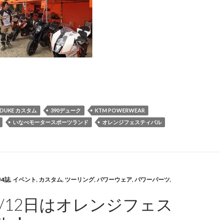
レンジフェスティバル、楽しかった！！！
0DUKE カスタム
390デューク
KTM POWERWEAR
いなべモータースポーツランド
オレンジフェスティバル
U4誌
,
イベント
,
カスタム
,
ツーリング
,
パワーウェア
,
パワーパーツ
,
1/12日はオレンジフェス