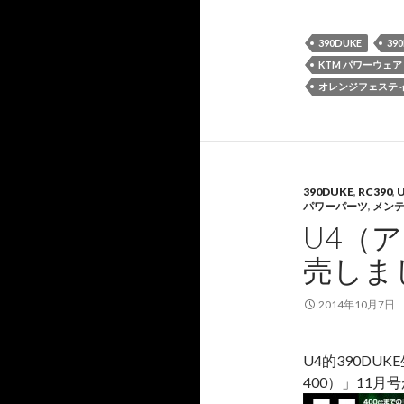
390DUKE
39
KTM パワーウェア
オレンジフェステ
390DUKE
,
RC390
,
パワーパーツ
,
メン
U4（
売しま
2014年10月7日
U4的390DU
400）」11