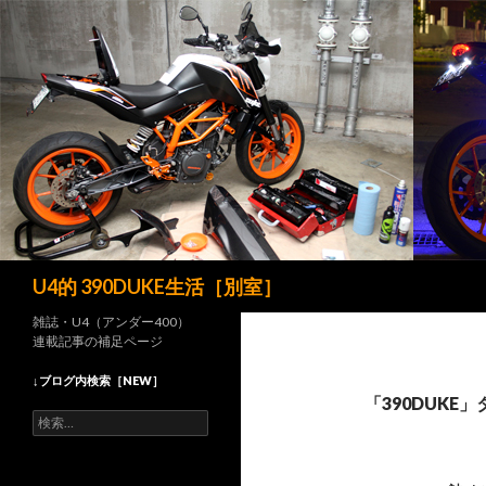
検
U4的 390DUKE生活［別室］
索
雑誌・U4（アンダー400）
連載記事の補足ページ
↓ブログ内検索［NEW］
「390DUKE
検
索
: