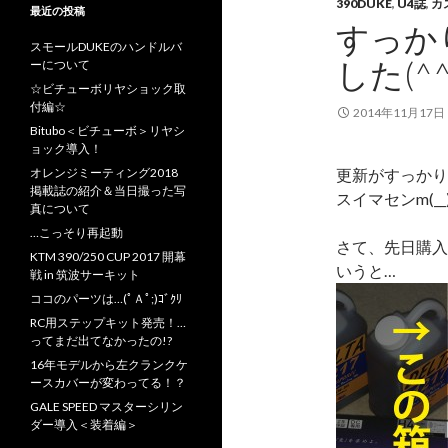
390DUKE
,
U4誌
,
カ
最近の投稿
すっか
スモールDUKEのハンドルバ
した(^^
ーについて
☆ビチューボリヤショック取
付編☆
2014年11月17日
Bitubo＜ビチューボ＞リヤシ
ョック導入！
オレンジミーティング2018
更新がすっかり
掲載誌の紹介＆当日撮った写
スイマセンm(__
真について
…こっそり再起動
さて、先日購入
KTM 390/250 CUP 2017 開幕
いうと…
戦 in 筑波サーキット
ココのパーツは…(ﾟＡﾟ;)ｺﾞｸﾘ
RC用ステップキット発売！…
ってまだ出てなかったの!?
16年モデルから左クランクケ
ースカバーが変わってる！？
GALE SPEED マスターシリン
ダー導入＜装着編＞