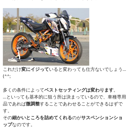
これだけ
変にイジって
いると変わっても仕方ないでしょう…
(^^;
多くの条件によって
ベストセッティングは変わります
。
…といっても基本的に狙う所は決まっているので、車種専用
品であれば
微調整
することであわせることができるはずで
す。
その
細かいところを詰めてくれる
のが
サスペンションショ
ップ
なのです。