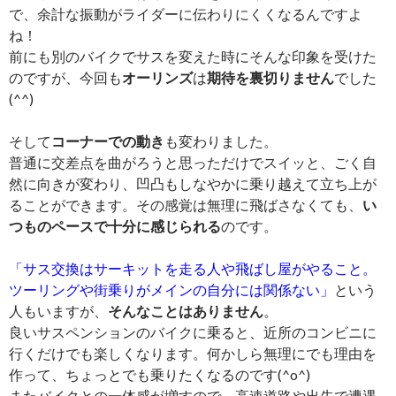
で、余計な振動がライダーに伝わりにくくなるんですよ
ね！
前にも別のバイクでサスを変えた時にそんな印象を受けた
のですが、今回も
オーリンズ
は
期待を裏切りません
でした
(^^)
そして
コーナーでの動き
も変わりました。
普通に交差点を曲がろうと思っただけでスイッと、ごく自
然に向きが変わり、凹凸もしなやかに乗り越えて立ち上が
ることができます。その感覚は無理に飛ばさなくても、
い
つものペースで十分に感じられる
のです。
「サス交換はサーキットを走る人や飛ばし屋がやること。
ツーリングや街乗りがメインの自分には関係ない」
という
人もいますが、
そんなことはありません
。
良いサスペンションのバイクに乗ると、近所のコンビニに
行くだけでも楽しくなります。何かしら無理にでも理由を
作って、ちょっとでも乗りたくなるのです(^o^)
またバイクとの一体感が増すので、高速道路や出先で遭遇