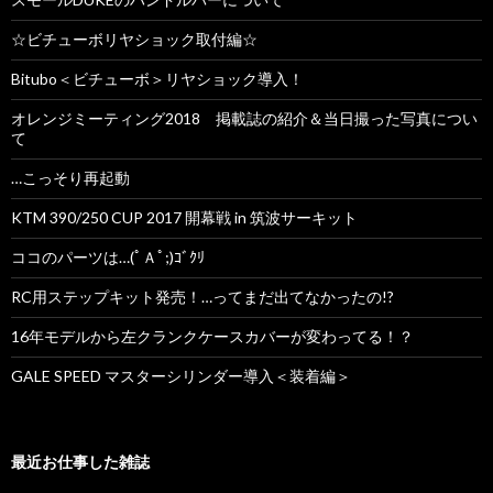
☆ビチューボリヤショック取付編☆
Bitubo＜ビチューボ＞リヤショック導入！
オレンジミーティング2018 掲載誌の紹介＆当日撮った写真につい
て
…こっそり再起動
KTM 390/250 CUP 2017 開幕戦 in 筑波サーキット
ココのパーツは…(ﾟＡﾟ;)ｺﾞｸﾘ
RC用ステップキット発売！…ってまだ出てなかったの!?
16年モデルから左クランクケースカバーが変わってる！？
GALE SPEED マスターシリンダー導入＜装着編＞
最近お仕事した雑誌