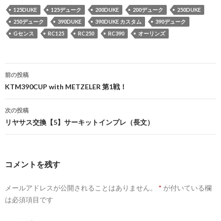
125DUKE
125デューク
200DUKE
200デューク
250DUKE
250デューク
390DUKE
390DUKE カスタム
390デューク
Gセンス
RC125
RC250
RC390
オーリンズ
前の投稿
投
KTM390CUP with METZELER 第1戦！
稿
次の投稿
ナ
リヤサス交換【5】サーキットインプレ（長文）
ビ
ゲ
コメントを残す
ー
メールアドレスが公開されることはありません。
*
が付いている欄
シ
は必須項目です
ョ