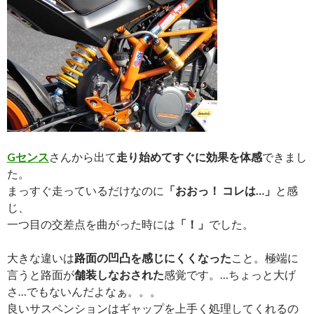
Gセンス
さんから出て
走り始めてすぐに効果を体感
できまし
た。
まっすぐ走っているだけなのに
「おおっ！ コレは…」
と感
じ、
一つ目の交差点を曲がった時には
「！」
でした。
大きな違いは
路面の凹凸を感じにくくなった
こと。極端に
言うと路面が
舗装しなおされた
感覚です。…ちょっと大げ
さ…でもないんだよなぁ。。。
良いサスペンションはギャップを上手く処理してくれるの