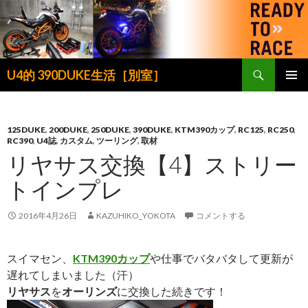
検
U4的 390DUKE生活［別室］
索
コ
メインメ
ン
ニュー
テ
ン
125DUKE
,
200DUKE
,
250DUKE
,
390DUKE
,
KTM390カップ
,
RC125
,
RC250
,
RC390
,
U4誌
,
カスタム
,
ツーリング
,
取材
ツ
リヤサス交換【4】ストリー
へ
ス
トインプレ
キ
ッ
2016年4月26日
KAZUHIKO_YOKOTA
コメントする
プ
スイマセン、
KTM390カップ
や仕事でバタバタして更新が
遅れてしまいました（汗）
リヤサス
を
オーリンズ
に交換した続きです！