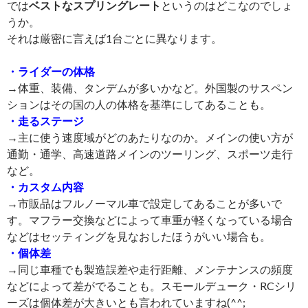
では
ベストなスプリングレート
というのはどこなのでしょ
うか。
それは厳密に言えば1台ごとに異なります。
・ライダーの体格
→体重、装備、タンデムが多いかなど。外国製のサスペン
ションはその国の人の体格を基準にしてあることも。
・走るステージ
→主に使う速度域がどのあたりなのか。メインの使い方が
通勤・通学、高速道路メインのツーリング、スポーツ走行
など。
・カスタム内容
→市販品はフルノーマル車で設定してあることが多いで
す。マフラー交換などによって車重が軽くなっている場合
などはセッティングを見なおしたほうがいい場合も。
・個体差
→同じ車種でも製造誤差や走行距離、メンテナンスの頻度
などによって差がでることも。スモールデューク・RCシリ
ーズは個体差が大きいとも言われていますね(^^;