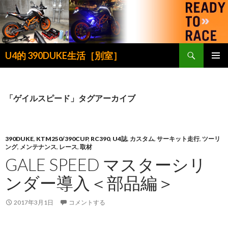
検
U4的 390DUKE生活［別室］
索
コ
メインメ
ン
ニュー
テ
ン
「ゲイルスピード」タグアーカイブ
ツ
へ
ス
キ
390DUKE
,
KTM250/390CUP
,
RC390
,
U4誌
,
カスタム
,
サーキット走行
,
ツーリ
ング
,
メンテナンス
,
レース
,
取材
ッ
GALE SPEED マスターシリ
プ
ンダー導入＜部品編＞
2017年3月1日
コメントする