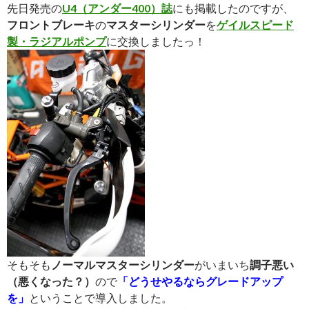
先日発売の
U4（アンダー400）誌
にも掲載したのですが、
フロントブレーキ
の
マスターシリンダー
を
ゲイルスピード
製・ラジアルポンプ
に交換しましたっ！
そもそも
ノーマルマスターシリンダー
がいまいち
調子悪い
（悪くなった？）
ので
「どうせやるならグレードアップ
を」
ということで導入しました。