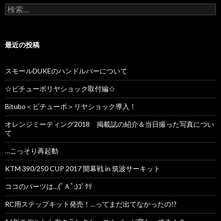
検
索
:
最近の投稿
スモールDUKEのハンドルバーについて
☆ビチューボリヤショック取付編☆
Bitubo＜ビチューボ＞リヤショック導入！
オレンジミーティング2018 掲載誌の紹介＆当日撮った写真につい
て
…こっそり再起動
KTM 390/250 CUP 2017 開幕戦 in 筑波サーキット
ココのパーツは…(ﾟＡﾟ;)ｺﾞｸﾘ
RC用ステップキット発売！…ってまだ出てなかったの!?