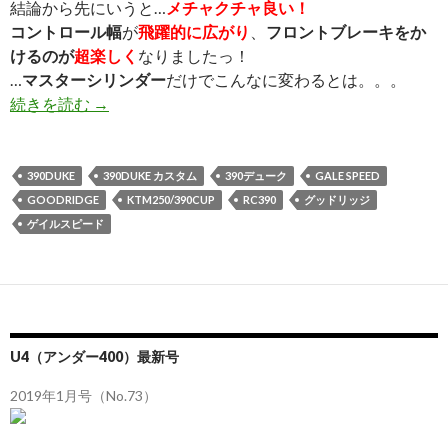
結論から先にいうと…
メチャクチャ良い！
コントロール幅
が
飛躍的に広がり
、
フロントブレーキをか
けるのが
超楽しく
なりましたっ！
…
マスターシリンダー
だけでこんなに変わるとは。。。
続きを読む
GALE SPEED マスターシリンダー導入＜部品編＞
→
390DUKE
390DUKE カスタム
390デューク
GALE SPEED
GOODRIDGE
KTM250/390CUP
RC390
グッドリッジ
ゲイルスピード
U4（アンダー400）最新号
2019年1月号（No.73）