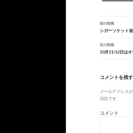
前の投稿
投
シガーソケット追
稿
次の投稿
ナ
10月11/12日
ビ
ゲ
コメントを残す
ー
メールアドレスが
シ
項目です
ョ
コメント
ン