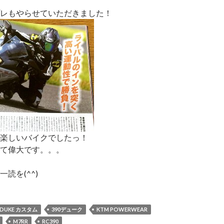
ンプレもやらせていただきました！
楽しいバイクでしたっ！
て偉大です。。。
読を(^^)
0DUKE カスタム
390デューク
KTM POWERWEAR
M7RR
RC390