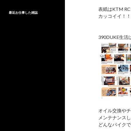
表紙はKTM RC
最近お仕事した雑誌
カッコイイ！！
390DUKE
オイル交換やチ
メンテナンスし
どんなバイクで