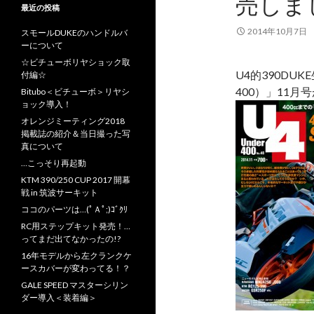
売しま
最近の投稿
2014年10月7日
スモールDUKEのハンドルバ
ーについて
☆ビチューボリヤショック取
U4的390DU
付編☆
400）」11
Bitubo＜ビチューボ＞リヤシ
ョック導入！
オレンジミーティング2018
掲載誌の紹介＆当日撮った写
真について
…こっそり再起動
KTM 390/250 CUP 2017 開幕
戦 in 筑波サーキット
ココのパーツは…(ﾟＡﾟ;)ｺﾞｸﾘ
RC用ステップキット発売！…
ってまだ出てなかったの!?
16年モデルから左クランクケ
ースカバーが変わってる！？
GALE SPEED マスターシリン
ダー導入＜装着編＞