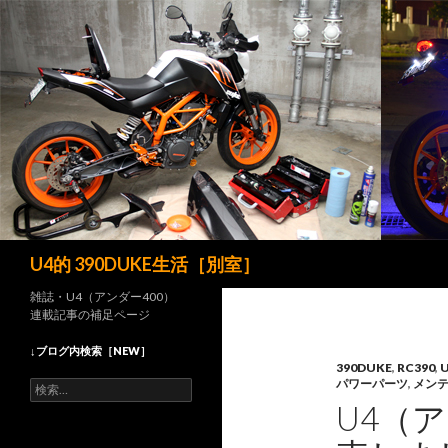
検
U4的 390DUKE生活［別室］
索
雑誌・U4（アンダー400）
連載記事の補足ページ
↓ブログ内検索［NEW］
390DUKE
,
RC390
,
パワーパーツ
,
メン
検
索
U4（
: