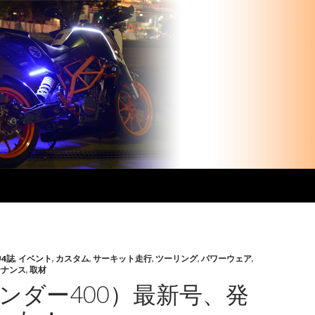
U4誌
,
イベント
,
カスタム
,
サーキット走行
,
ツーリング
,
パワーウェア
,
テナンス
,
取材
アンダー400）最新号、発