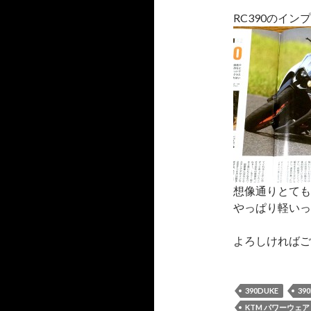
RC390のイ
想像通りとても
やっぱり軽いっ
よろしければご一
390DUKE
39
KTM パワーウェア