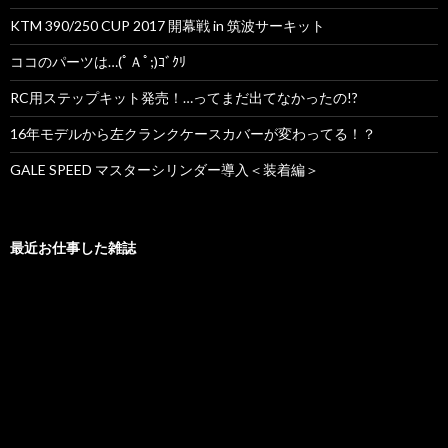
KTM 390/250 CUP 2017 開幕戦 in 筑波サーキット
ココのパーツは…(ﾟＡﾟ;)ｺﾞｸﾘ
RC用ステップキット発売！…ってまだ出てなかったの!?
16年モデルから左クランクケースカバーが変わってる！？
GALE SPEED マスターシリンダー導入＜装着編＞
最近お仕事した雑誌