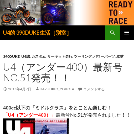
検
U4的 390DUKE生活［別室］
索
コ
メインメ
ン
ニュー
テ
ン
390DUKE
,
U4誌
,
カスタム
,
サーキット走行
,
ツーリング
,
パワーパーツ
,
取材
ツ
U4（アンダー400）最新号
へ
NO.51発売！！
ス
キ
ッ
2015年4月7日
KAZUHIKO_YOKOTA
コメントする
プ
400cc以下の「ミドルクラス」をとことん楽しむ！
「U4（アンダー400）」
最新号No.51が発売されました！！