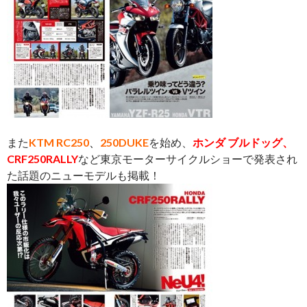
また
KTM RC250
、
250DUKE
を始め、
ホンダ ブルドッグ、
CRF250RALLY
など東京モーターサイクルショーで発表され
た話題のニューモデルも掲載！