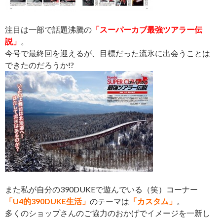
注目は一部で話題沸騰の
「スーパーカブ最強ツアラー伝
説」
。
今号で最終回を迎えるが、目標だった流氷に出会うことは
できたのだろうか!?
また私が自分の390DUKEで遊んでいる（笑）コーナー
「U4的390DUKE生活」
のテーマは
「カスタム」
。
多くのショップさんのご協力のおかげでイメージを一新し