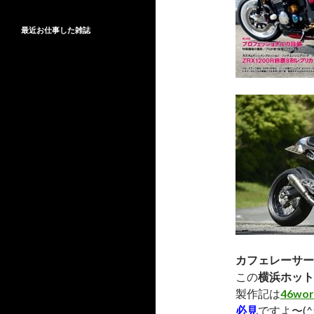
最近お仕事した雑誌
カフェレーサー
この
横浜ホット
製作記は
46wor
必見
ですよ〜(^