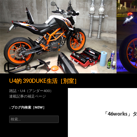
検
U4的 390DUKE生活［別室］
索
雑誌・U4（アンダー400）
連載記事の補足ページ
↓ブログ内検索［NEW］
「46works
検
索
: