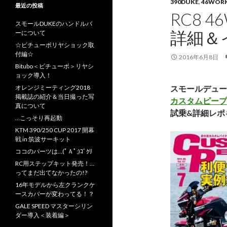
390DUKE
,
46WOR
最近の投稿
RC8 
スモールDUKEのハンドルバ
詳細＆
ーについて
☆ビチューボリヤショック取
付編☆
2016年6月8日
Bitubo＜ビチューボ＞リヤシ
ョック導入！
オレンジミーティング2018
スモールデュー
掲載誌の紹介＆当日撮った写
カスタムピープルV
真について
試乗&詳細レポ
…こっそり再起動
KTM 390/250 CUP 2017 開幕
戦 in 筑波サーキット
ココのパーツは…(ﾟＡﾟ;)ｺﾞｸﾘ
RC用ステップキット発売！…
ってまだ出てなかったの!?
16年モデルから左クランクケ
ースカバーが変わってる！？
GALE SPEED マスターシリン
ダー導入＜装着編＞