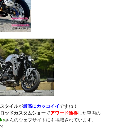
スタイル
が
最高にカッコイイ
ですね！！
ロッドカスタムショー
で
アワード獲得
した車両の
ks
さんのウェブサイトにも掲載されています。
^)