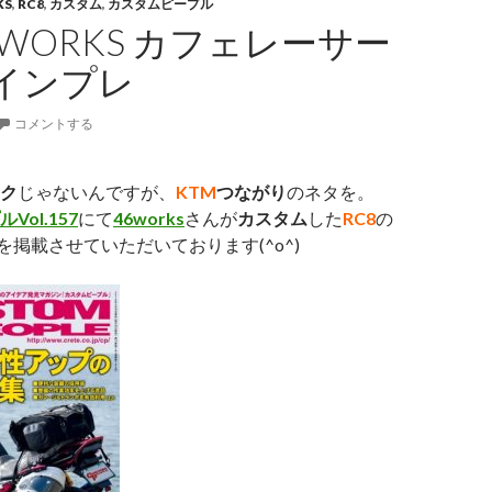
KS
,
RC8
,
カスタム
,
カスタムピープル
46WORKS カフェレーサー
インプレ
コメントする
ク
じゃないんですが、
KTM
つながり
のネタを。
ol.157
にて
46works
さんが
カスタム
した
RC8
の
を掲載させていただいております(^o^)