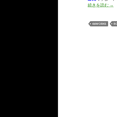
続きを読む
RC
→
46WORKS
R